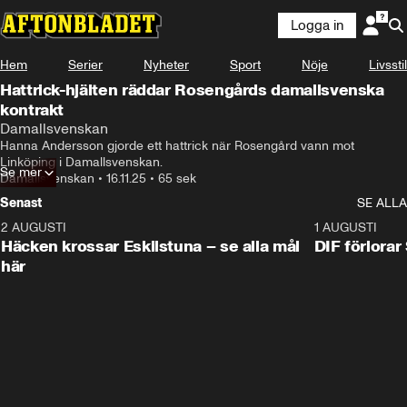
Logga in
Hem
Serier
Nyheter
Sport
Nöje
Livsstil
Hattrick-hjälten räddar Rosengårds damallsvenska
kontrakt
Damallsvenskan
Hanna Andersson gjorde ett hattrick när Rosengård vann mot 
Linköping i Damallsvenskan.
Se mer
Damallsvenskan
•
16.11.25
•
65 sek
Senast
SE ALLA
2 AUGUSTI
0:59
1 AUGUSTI
Häcken krossar Eskilstuna – se alla mål
DIF förlora
här