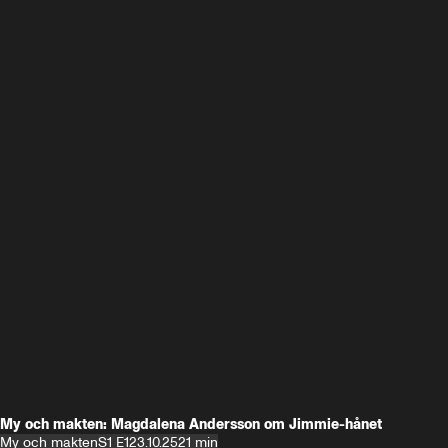
My och makten: Magdalena Andersson om Jimmie-hånet
My och makten
S1 E1
23.10.25
21 min