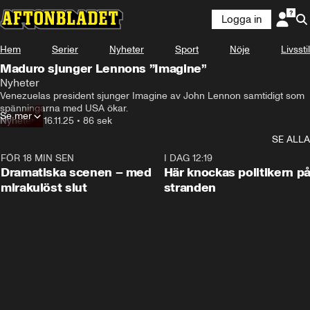
Logga in
Hem
Serier
Nyheter
Sport
Nöje
Livsstil
Maduro sjunger Lennons ”Imagine”
Nyheter
Venezuelas president sjunger Imagine av John Lennon samtidigt som 
spänningarna med USA ökar.
Se mer
Nyheter
•
16.11.25
•
86 sek
SE ALLA
FÖR 18 MIN SEN
0:42
I DAG 12:19
Dramatiska scenen – med
Här knockas politikern p
mirakulöst slut
stranden