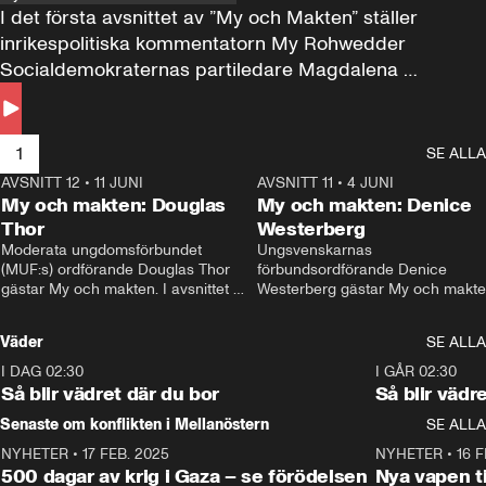
I det första avsnittet av ”My och Makten” ställer 
inrikespolitiska kommentatorn My Rohwedder 
Socialdemokraternas partiledare Magdalena 
Andersson till svars.
1
SE ALLA
AVSNITT 12
•
11 JUNI
26:27
AVSNITT 11
•
4 JUNI
2
My och makten: Douglas
My och makten: Denice
Thor
Westerberg
Moderata ungdomsförbundet 
Ungsvenskarnas 
(MUF:s) ordförande Douglas Thor 
förbundsordförande Denice 
gästar My och makten. I avsnittet 
Westerberg gästar My och makten.
diskuteras tonårsutvisningarna och 
avsnittet diskuteras migrationsfrå
hur Moderaterna ska locka väljare till 
och hur SD ska locka kvinnliga 
Väder
SE ALLA
valet i höst. 
väljare. 
I DAG 02:30
1:06
I GÅR 02:30
Så blir vädret där du bor
Så blir vädr
Senaste om konflikten i Mellanöstern
SE ALLA
NYHETER
•
17 FEB. 2025
0:45
NYHETER
•
16 F
500 dagar av krig i Gaza – se förödelsen
Nya vapen ti