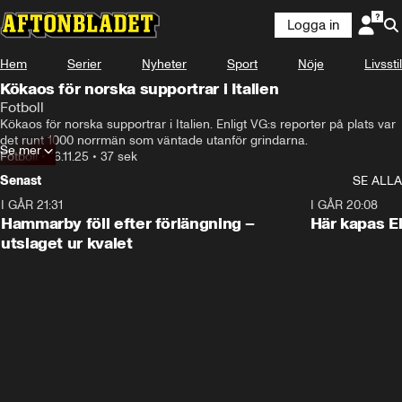
Logga in
Hem
Serier
Nyheter
Sport
Nöje
Livsstil
Kökaos för norska supportrar i Italien
Fotboll
Kökaos för norska supportrar i Italien. Enligt VG:s reporter på plats var 
det runt 1000 norrmän som väntade utanför grindarna.
Se mer
Fotboll
•
16.11.25
•
37 sek
Senast
SE ALLA
I GÅR 21:31
1:28
I GÅR 20:08
Hammarby föll efter förlängning –
Här kapas El
utslaget ur kvalet