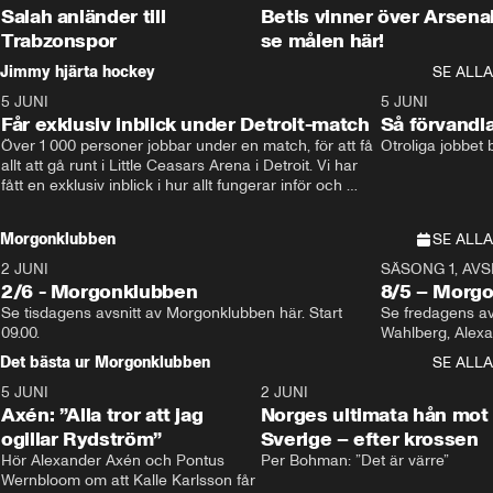
Salah anländer till
Betis vinner över Arsena
Trabzonspor
se målen här!
Jimmy hjärta hockey
SE ALLA
5 JUNI
11:14
5 JUNI
Får exklusiv inblick under Detroit-match
Så förvandl
Över 1 000 personer jobbar under en match, för att få 
Otroliga jobbet
allt att gå runt i Little Ceasars Arena i Detroit. Vi har 
fått en exklusiv inblick i hur allt fungerar inför och 
under match i världens bästa hockeyliga
Morgonklubben
SE ALLA
2 JUNI
SÄSONG 1, AVSN
2/6 - Morgonklubben
8/5 – Morg
Se tisdagens avsnitt av Morgonklubben här. Start 
Se fredagens av
09.00. 
Det bästa ur Morgonklubben
SE ALLA
5 JUNI
0:44
2 JUNI
Axén: ”Alla tror att jag
Norges ultimata hån mot
ogillar Rydström”
Sverige – efter krossen
Hör Alexander Axén och Pontus 
Per Bohman: ”Det är värre”
Wernbloom om att Kalle Karlsson får 