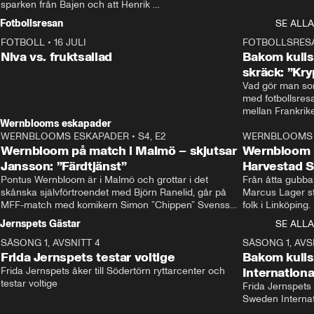
sparken från Bajen och att Henrik 
Rydström tar över
Fotbollsresan
SE ALLA
FOTBOLL
•
16 JULI
0:44
FOTBOLLSRES
Niva vs. fruktsallad
Bakom kulis
skräck: ”Kry
Vad gör man som
med fotbollsres
Wernblooms eskapader
WERNBLOOMS ESKAPADER
•
S4, E2
38:23
WERNBLOOMS 
Wernbloom på match i Malmö – skjutsar
Wernbloom 
Jansson: ”Färdtjänst”
Harvestad 
Pontus Wernbloom är i Malmö och grottar i det 
Från åtta gubbar 
skånska självförtroendet med Björn Ranelid, går på 
Marcus Lager sta
MFF-match med komikern Simon ”Chippen” Svensson 
folk i Linköping
och hjälper skadade stjärnbacken Pontus Jansson 
och Wernbloom kl
Jernspets Gästar
SE ALLA
hem. 
SÄSONG 1, AVSNITT 4
13:37
SÄSONG 1, AVS
Frida Jernspets testar voltige
Bakom kuli
Frida Jernspets åker till Södertörn ryttarcenter och 
Internation
testar voltige
Frida Jernspets 
Sweden Interna