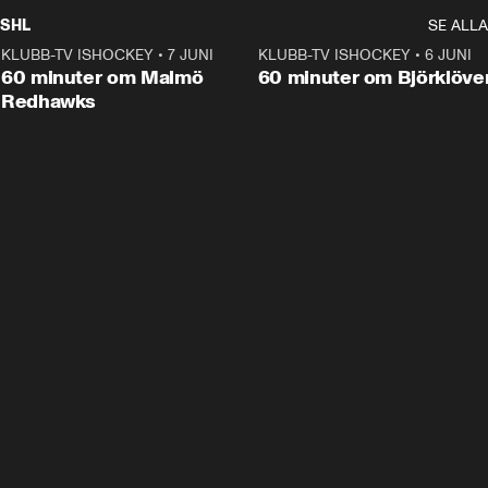
SHL
SE ALLA
KLUBB-TV ISHOCKEY
•
7 JUNI
1:02:53
KLUBB-TV ISHOCKEY
•
6 JUNI
1:0
Plus
60 minuter om Malmö
60 minuter om Björklöve
Redhawks