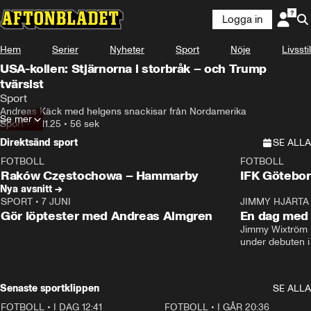
Logga in
Hem
Serier
Nyheter
Sport
Nöje
Livsstil
USA-kollen: Stjärnorna i storbråk – och Trump
tvärsist
Sport
Andreas Käck med helgens snackisar från Nordamerika
Se mer
Sport
•
17.11.25
•
56 sek
Direktsänd sport
SE ALLA
FOTBOLL
FOTBOLL
LIVE
Plus
Plus
Raków Częstochowa – Hammarby
IFK Götebor
Nya avsnitt →
SPORT
•
7 JUNI
16:36
JIMMY HJÄRTA
Gör löptester med Andreas Almgren
En dag med 
Jimmy Wixtröm 
under debuten i
Senaste sportklippen
SE ALLA
FOTBOLL
•
I DAG 12:41
0:42
FOTBOLL
•
I GÅR 20:36