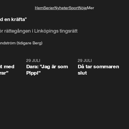
Hem
Serier
Nyheter
Sport
Nöje
Mer
Livsstil
id en kräfta"
r rättegången i Linköpings tingsrätt
undström (tidigare Berg)
1:02
29 JULI
0:41
29 JULI
0:3
at med
Dara: ”Jag är som
Då tar sommaren
rar”
Pippi”
slut