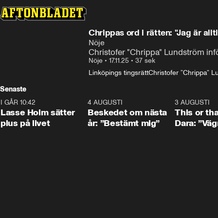
Chrippas ord i rätten: "Jag är allt
Nöje
Christofer "Chrippa" Lundström infö
Nöje
•
17.11.25
•
37 sek
Linköpings tingsrätt
Christofer ”Chrippa” L
Senaste
I GÅR 10:42
1:04
4 AUGUSTI
0:24
3 AUGUSTI
Lasse Holm sätter
Beskedet om nästa
This or th
plus på livet
år: ”Bestämt mig”
Dara: ”Väg