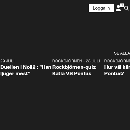
Logga in
SE ALLA
9
29 JULI
0:47
ROCKBJÖRNEN
•
28 JULI
0:15
ROCKBJÖRN
Duellen i Noll2 : ”Han
Rockbjörnen-quiz:
Hur väl kä
ljuger mest”
Katia VS Pontus
Pontus?