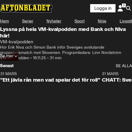
Logga in
Hem
Serier
Nyheter
Sport
Nöje
Livsstil
Lyssna på hela VM-kvalpodden med Bank och Niva
här!
VM-kvalpodden
Hör Erik Niva och Simon Bank inför Sveriges avslutande 
gruppspelsmatch mot Slovenien. Programledare: Linn Nordström
Se mer
VM-kvalpodden
•
18.11.25
•
31 min
Senast
SE ALLA
31 MARS
2:21
31 MARS
”Ett jävla rån men vad spelar det för roll”
CHATT: Sve