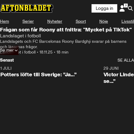
Logga in
Hem
Serier
Nyheter
Sport
Nöje
Livsstil
Frågan som får Roony att fnittra: "Mycket på TikTok"
Landslaget i fotboll
Landslagets och FC Barcelonas Roony Bardghji svarar på barnens 
och läsarnas frågor.
Se mer
Landslaget i fotboll
•
18.11.25
•
18 min
Senast
SE ALLA
1 JULI
0:30
29 JUNI
Potters löfte till Sverige: ”Ja...”
Victor Lindel
se...”