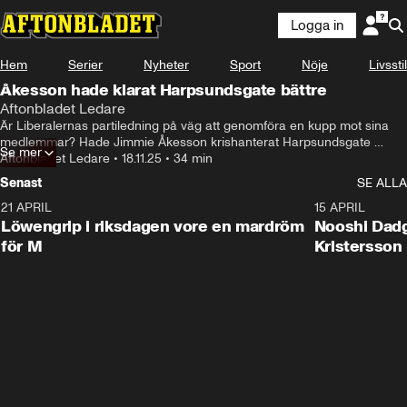
Logga in
Hem
Serier
Nyheter
Sport
Nöje
Livsstil
Åkesson hade klarat Harpsundsgate bättre
Aftonbladet Ledare
Är Liberalernas partiledning på väg att genomföra en kupp mot sina 
medlemmar? Hade Jimmie Åkesson krishanterat Harpsundsgate 
Se mer
bättre än Ulf Kristersson? Vem blir ny ordförande i S-föreningen 
Aftonbladet Ledare
•
18.11.25
•
34 min
Reformisterna? Det och mycket mer diskuteras i veckans avsnitt av 
Senast
SE ALLA
Röda tråden med Anders Lindberg, Susanna Kierkegaard och Kalle 
Sundin. En podcast från Aftonbladets ledarsida.
21 APRIL
8:08
15 APRIL
Löwengrip i riksdagen vore en mardröm
Nooshi Dadgo
för M
Kristersson