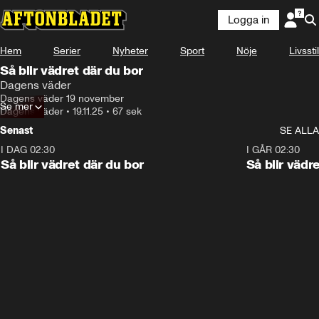
Logga in
Hem
Serier
Nyheter
Sport
Nöje
Livsstil
Så blir vädret där du bor
Dagens väder
Dagens väder 19 november
Se mer
Dagens väder
•
19.11.25
•
67 sek
Senast
SE ALLA
I DAG 02:30
1:06
I GÅR 02:30
Så blir vädret där du bor
Så blir vädr