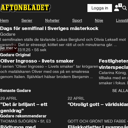
Logga in
Hem
Serier
Nyheter
Sport
Nöje
Livsstil
Dags för semifinal i Sveriges mästerkock
Godare
I semifinalen ställs de tävlande Lukas Berglund och Olivia Leksell mot 
varandra. Det är stressigt, köttet ser rått ut och minutrarna går. 
Se mer
Semifinal i Sveriges mästerkock blir en kamp mot klockan.
Godare
•
23.11.25
•
56 sek
Godare Original
Oliver Ingrosso - livets smaker
Festlighete
I serien ”Oliver Ingrosso – Livets smaker” tar krögaren 
vinterspecia
och matälskaren Oliver med oss på en smakresa 
Catarina König, 
genom Italien. Självklart hälsar brodern Benjamin 
tillbaka med en
Ingrosso på i Rom.
smaker i fokus. D
julfavoriter och 
Senaste Godare
SE ALLA
succé.
29 APRIL
0:50
22 APRIL
”Det är briljant – ett
”Otroligt gott – världskla
genidrag”
Godare rekommenderar
THOMAS SJÖGREN
•
S1, E3
13:56
GOTT OCH GRÖNT MED FABBE
Rödtunga med
Fläskkotletter i svampså