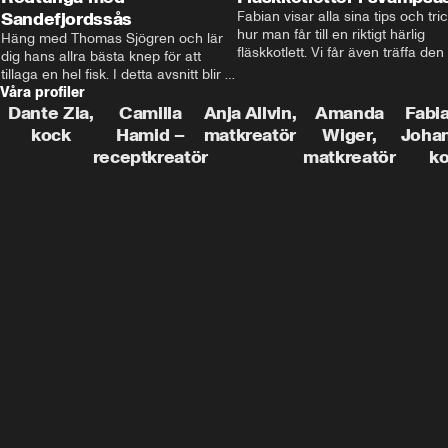
Sandefjordssås
Fabian visar alla sina tips och tric
hur man får till en riktigt härlig 
Häng med Thomas Sjögren och lär 
fläskkotlett. Vi får även träffa den 
dig hans allra bästa knep för att 
före detta schlagerkungen Fredrik
tillaga en hel fisk. I detta avsnitt blir 
som lämnat stan och sadlat om till
Våra profiler
de helstekt rödtunga med 
grisbonde på Gotland.
sandefjordssås och en magisk sallad 
Dante Zia,
Camilla
Anja Allvin,
Amanda
Fabia
på pepparrot och äpple.
kock
Hamid –
matkreatör
Wiger,
Joha
receptkreatör
matkreatör
k