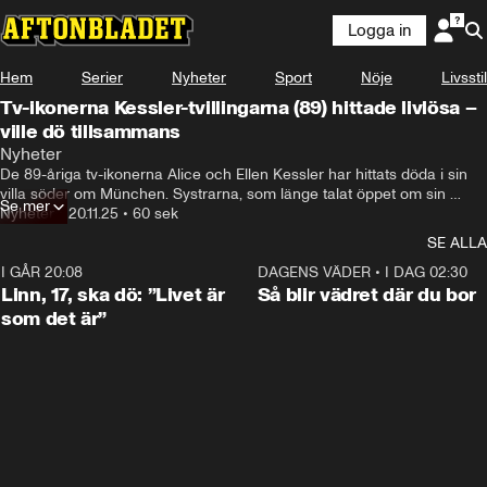
Logga in
Hem
Serier
Nyheter
Sport
Nöje
Livsstil
Tv-ikonerna Kessler-tvillingarna (89) hittade livlösa –
ville dö tillsammans
Nyheter
De 89-åriga tv-ikonerna Alice och Ellen Kessler har hittats döda i sin 
villa söder om München. Systrarna, som länge talat öppet om sin 
Se mer
önskan att dö samtidigt, valde assisterat självmord. Födda i 
Nyheter
•
20.11.25
•
60 sek
Östtyskland skrev de tv-historia i både Tyskland och Italien.
SE ALLA
I GÅR 20:08
4:36
DAGENS VÄDER
•
I DAG 02:30
Linn, 17, ska dö: ”Livet är
Så blir vädret där du bor
som det är”