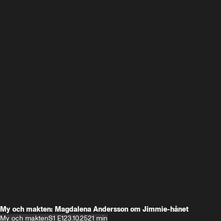
My och makten: Magdalena Andersson om Jimmie-hånet
My och makten
S1 E1
23.10.25
21 min