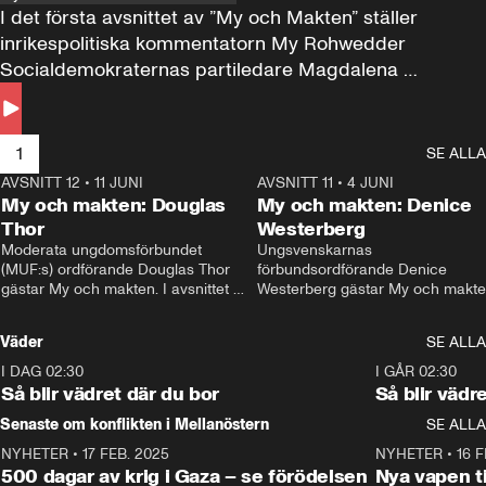
I det första avsnittet av ”My och Makten” ställer 
inrikespolitiska kommentatorn My Rohwedder 
Socialdemokraternas partiledare Magdalena 
Andersson till svars.
1
SE ALLA
AVSNITT 12
•
11 JUNI
26:27
AVSNITT 11
•
4 JUNI
2
My och makten: Douglas
My och makten: Denice
Thor
Westerberg
Moderata ungdomsförbundet 
Ungsvenskarnas 
(MUF:s) ordförande Douglas Thor 
förbundsordförande Denice 
gästar My och makten. I avsnittet 
Westerberg gästar My och makten.
diskuteras tonårsutvisningarna och 
avsnittet diskuteras migrationsfrå
hur Moderaterna ska locka väljare till 
och hur SD ska locka kvinnliga 
Väder
SE ALLA
valet i höst. 
väljare. 
I DAG 02:30
1:06
I GÅR 02:30
Så blir vädret där du bor
Så blir vädr
Senaste om konflikten i Mellanöstern
SE ALLA
NYHETER
•
17 FEB. 2025
0:45
NYHETER
•
16 F
500 dagar av krig i Gaza – se förödelsen
Nya vapen ti