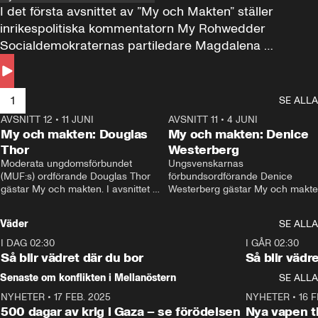
I det första avsnittet av ”My och Makten” ställer 
inrikespolitiska kommentatorn My Rohwedder 
Socialdemokraternas partiledare Magdalena 
Andersson till svars.
1
SE ALLA
AVSNITT 12
•
11 JUNI
26:27
AVSNITT 11
•
4 JUNI
2
My och makten: Douglas
My och makten: Denice
Thor
Westerberg
Moderata ungdomsförbundet 
Ungsvenskarnas 
(MUF:s) ordförande Douglas Thor 
förbundsordförande Denice 
gästar My och makten. I avsnittet 
Westerberg gästar My och makten.
diskuteras tonårsutvisningarna och 
avsnittet diskuteras migrationsfrå
hur Moderaterna ska locka väljare till 
och hur SD ska locka kvinnliga 
Väder
SE ALLA
valet i höst. 
väljare. 
I DAG 02:30
1:06
I GÅR 02:30
Så blir vädret där du bor
Så blir vädr
Senaste om konflikten i Mellanöstern
SE ALLA
NYHETER
•
17 FEB. 2025
0:45
NYHETER
•
16 F
500 dagar av krig i Gaza – se förödelsen
Nya vapen ti