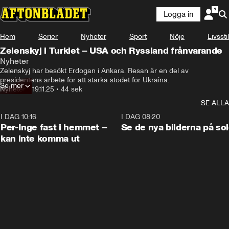
Logga in
Hem
Serier
Nyheter
Sport
Nöje
Livsstil
Zelenskyj i Turkiet – USA och Ryssland frånvarande
Nyheter
Zelenskyj har besökt Erdogan i Ankara. Resan är en del av 
presidentens arbete för att stärka stödet för Ukraina.
Se mer
Nyheter
•
19.11.25
•
44 sek
SE ALLA
I DAG 10:16
1:26
I DAG 08:20
Per-Inge fast i hemmet –
Se de nya bilderna på so
kan inte komma ut