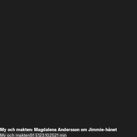
My och makten: Magdalena Andersson om Jimmie-hånet
My och makten
S1 E1
23.10.25
21 min