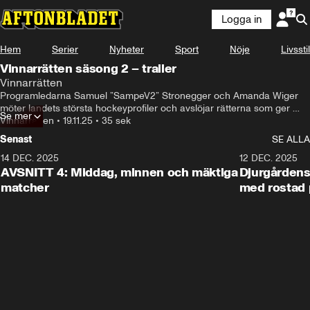
Logga in
Hem
Serier
Nyheter
Sport
Nöje
Livsstil
Vinnarrätten säsong 2 – trailer
Vinnarrätten
Programledarna Samuel ”SampeV2” Stronegger och Amanda Wiger 
möter landets största hockeyprofiler och avslöjar rätterna som ger 
Se mer
energi, gemenskap och vinnarkänsla – både på och utanför isen.
Vinnarrätten
•
19.11.25
•
35 sek
Senast
SE ALLA
14 DEC. 2025
22:41
12 DEC. 2025
AVSNITT 4: Middag, minnen och mäktiga
Djurgårdens 
matcher
med rostad 