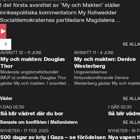
I det första avsnittet av ”My och Makten” ställer 
inrikespolitiska kommentatorn My Rohwedder 
Socialdemokraternas partiledare Magdalena 
Andersson till svars.
1
SE ALLA
AVSNITT 12
•
11 JUNI
26:27
AVSNITT 11
•
4 JUNI
2
My och makten: Douglas
My och makten: Denice
Thor
Westerberg
Moderata ungdomsförbundet 
Ungsvenskarnas 
(MUF:s) ordförande Douglas Thor 
förbundsordförande Denice 
gästar My och makten. I avsnittet 
Westerberg gästar My och makten.
diskuteras tonårsutvisningarna och 
avsnittet diskuteras migrationsfrå
hur Moderaterna ska locka väljare till 
och hur SD ska locka kvinnliga 
Väder
SE ALLA
valet i höst. 
väljare. 
I DAG 02:30
1:06
I GÅR 02:30
Så blir vädret där du bor
Så blir vädr
Senaste om konflikten i Mellanöstern
SE ALLA
NYHETER
•
17 FEB. 2025
0:45
NYHETER
•
16 F
500 dagar av krig i Gaza – se förödelsen
Nya vapen ti