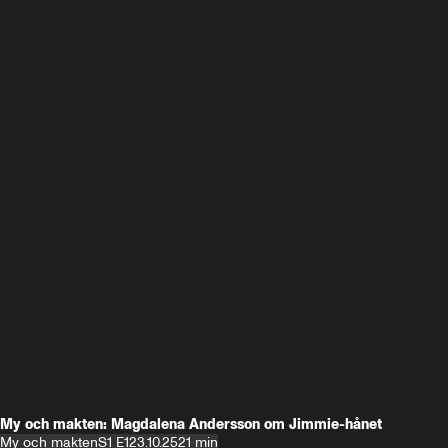
My och makten: Magdalena Andersson om Jimmie-hånet
My och makten
S1 E1
23.10.25
21 min