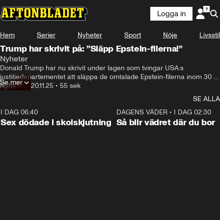
Logga in
Hem
Serier
Nyheter
Sport
Nöje
Livsstil
Trump har skrivit på: ”Släpp Epstein-filerna!”
Nyheter
Donald Trump har nu skrivit under lagen som tvingar USA:s 
justitiedepartementet att släppa de omtalade Epstein-filerna inom 30 
Se mer
dagar.
Nyheter
•
20.11.25
•
55 sek
SE ALLA
I DAG 06:40
0:35
DAGENS VÄDER
•
I DAG 02:30
Sex dödade i skolskjutning
Så blir vädret där du bor