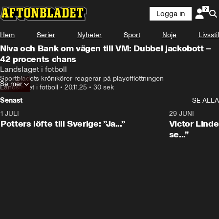
Logga in
Hem
Serier
Nyheter
Sport
Nöje
Livsstil
Niva och Bank om vägen till VM: Dubbel jackobott –
42 procents chans
Landslaget i fotboll
Sportbladets krönikörer reagerar på playofflottningen
Se mer
Landslaget i fotboll
•
20.11.25
•
30 sek
Senast
SE ALLA
1 JULI
0:30
29 JUNI
Potters löfte till Sverige: ”Ja...”
Victor Lindel
se...”