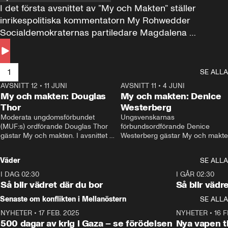
I det första avsnittet av ”My och Makten” ställer 
inrikespolitiska kommentatorn My Rohwedder 
Socialdemokraternas partiledare Magdalena 
Andersson till svars.
1
SE ALLA
AVSNITT 12
•
11 JUNI
26:27
AVSNITT 11
•
4 JUNI
2
My och makten: Douglas
My och makten: Denice
Thor
Westerberg
Moderata ungdomsförbundet 
Ungsvenskarnas 
(MUF:s) ordförande Douglas Thor 
förbundsordförande Denice 
gästar My och makten. I avsnittet 
Westerberg gästar My och makten.
diskuteras tonårsutvisningarna och 
avsnittet diskuteras migrationsfrå
hur Moderaterna ska locka väljare till 
och hur SD ska locka kvinnliga 
Väder
SE ALLA
valet i höst. 
väljare. 
I DAG 02:30
1:06
I GÅR 02:30
Så blir vädret där du bor
Så blir vädr
Senaste om konflikten i Mellanöstern
SE ALLA
NYHETER
•
17 FEB. 2025
0:45
NYHETER
•
16 F
500 dagar av krig i Gaza – se förödelsen
Nya vapen ti