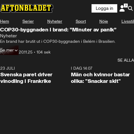
Logga in
Hem
Serier
Nyheter
Sport
Nöje
Livsstil
COP30-byggnaden i brand: ”Minuter av panik”
Nyheter
En brand har brutit ut i COP30-byggnaden i Belém i Brasilien.

Se mer
Byggnaden utryms, uppger Aftonbladets reporter Petter Larsson som 
Nyheter
•
20.11.25
•
104 sek
är på plats.
SE ALLA
23 JULI
1:52
I DAG 14:07
Svenska paret driver
Män och kvinnor bastar
vinodling i Frankrike
olika: "Snackar skit"