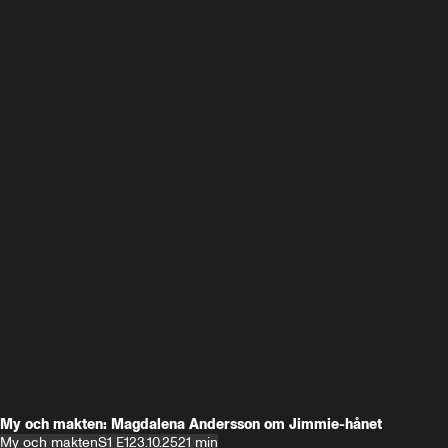
My och makten: Magdalena Andersson om Jimmie-hånet
My och makten
S1 E1
23.10.25
21 min