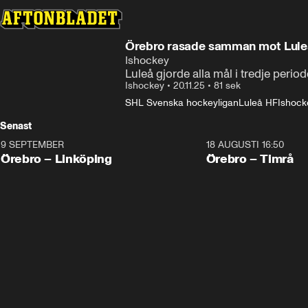
Örebro rasade samman mot Luleå
Ishockey
Luleå gjorde alla mål i tredje period
Ishockey
•
20.11.25
•
81 sek
SHL Svenska hockeyligan
Luleå HF
Ishock
Senast
9 SEPTEMBER
18 AUGUSTI 16:50
Plus
Plus
Örebro – Linköping
Örebro – Timrå