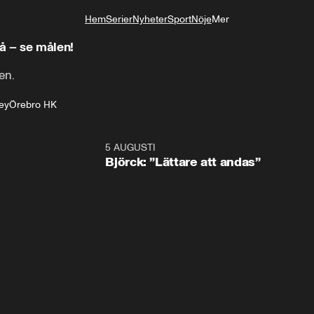
Hem
Serier
Nyheter
Sport
Nöje
Mer
Livsstil
 – se målen!
en.
ey
Örebro HK
5 AUGUSTI
2:0
Björck: ”Lättare att andas”