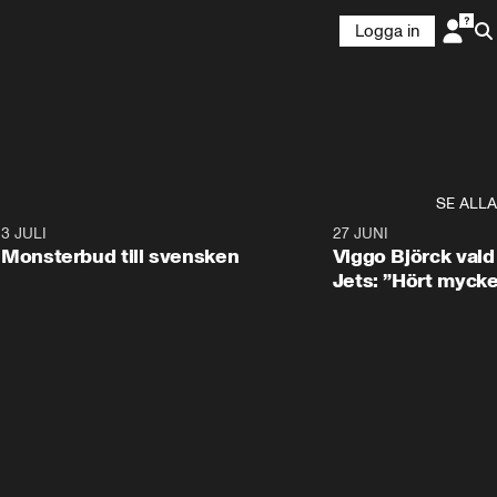
Logga in
SE ALLA
8
3 JULI
0:30
27 JUNI
Monsterbud till svensken
Viggo Björck val
Jets: ”Hört mycke