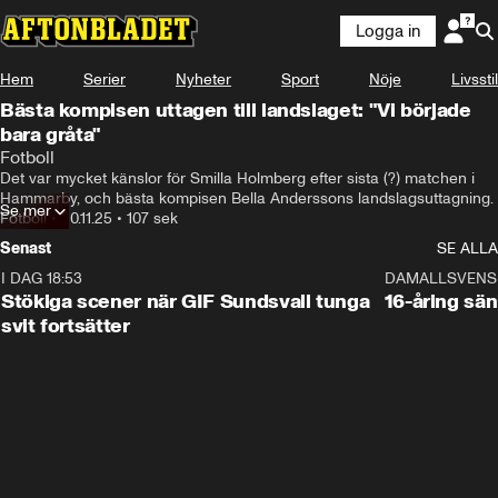
Logga in
Hem
Serier
Nyheter
Sport
Nöje
Livsstil
Bästa kompisen uttagen till landslaget: "Vi började
bara gråta"
Fotboll
Det var mycket känslor för Smilla Holmberg efter sista (?) matchen i 
Hammarby, och bästa kompisen Bella Anderssons landslagsuttagning.
Se mer
Fotboll
•
20.11.25
•
107 sek
Senast
SE ALLA
I DAG 18:53
1:44
DAMALLSVENS
Stökiga scener när GIF Sundsvall tunga
16-åring sä
svit fortsätter