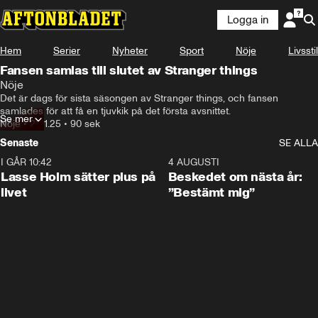
Logga in
Hem
Serier
Nyheter
Sport
Nöje
Livsstil
Fansen samlas till slutet av Stranger things
Nöje
Det är dags för sista säsongen av Stranger things, och fansen 
samlades för att få en tjuvkik på det första avsnittet.
Se mer
Nöje
•
21.11.25
•
90 sek
Senaste
SE ALLA
I GÅR 10:42
1:04
4 AUGUSTI
Lasse Holm sätter plus på
Beskedet om nästa år:
livet
”Bestämt mig”