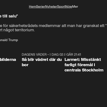
Hem
Serier
Nyheter
Sport
Nöje
Mer
Livsstil
 till salu"
för säkerhetsrådets medlemmar att man har granskat ett "ut
t något territorium.
onald Trump
0:31
DAGENS VÄDER
•
I DAG 02:30
1:06
I GÅR 21:41
0:3
bilderna
Så blir vädret där du
Larmet: Misstänkt
bor
farligt föremål i
centrala Stockholm