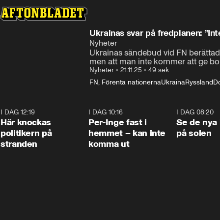
Ukrainas svar på fredplanen: ”Inte
Nyheter
Ukrainas sändebud vid FN berättade 
men att man inte kommer att ge bor
Nyheter
•
21.11.25
•
49 sek
FN, Förenta nationerna
Ukraina
Ryssland
D
I DAG 12:19
0:45
I DAG 10:16
1:26
I DAG 08:20
Här knockas
Per-Inge fast i
Se de nya 
politikern på
hemmet – kan inte
på solen
stranden
komma ut