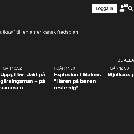
Logga in
kast" till en amerikansk fredsplan, 
SE ALLA
5
I GÅR 18:52
0:33
I GÅR 17:50
1:10
I GÅR 12:33
Uppgifter: Jakt på
Explosion i Malmö:
Mjölkaos p
gärningsman – på
”Håren på benen
samma ö
reste sig”