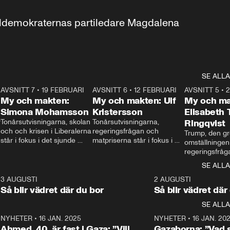
aldemokraternas partiledare Magdalena 
SE ALLA
7
AVSNITT 7
•
19 FEBRUARI
24:30
AVSNITT 6
•
12 FEBRUARI
27:30
AVSNITT 5
•
My och makten:
My och makten: Ulf
My och ma
Simona Mohamsson
Kristersson
Elisabeth
 
Tonårsutvisningarna, skolan 
Tonårsutvisningarna, 
Ringqvist
och och krisen i Liberalerna 
regeringsfrågan och 
Trump, den gr
står i fokus i det sjunde 
matpriserna står i fokus i 
omställningen
avsnittet av ”My och 
det sjätte avsnittet av ”My 
regeringsfråga
makten”. Se när 
och makten”. Se när 
centrum i det 
SE ALLA
Aftonbladets inrikespolitiska 
Aftonbladets inrikespolitiska 
avsnittet av ”
kommentator My 
kommentator My 
6
3 AUGUSTI
1:06
2 AUGUSTI
Makten”. Se nä
Rohwedder ställer 
Rohwedder ställer 
Så blir vädret där du bor
Så blir vädret där
Aftonbladets in
utbildnings- och 
statsminister Ulf Kristersson 
kommentator 
SE ALLA
integrationsminister Simona 
till svars.
Rohwedder stäl
Mohamsson till svars.
Centerpartiets
2
NYHETER
•
16 JAN. 2025
1:01
NYHETER
•
16 JAN. 20
Thand Ring till
Ahmed, 40, är fast i Gaza: ”Vill
Gazaborna: ”Vad s