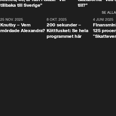
tillbaka till Sverige”
till?”
SE ALLA
3
25 NOV. 2025
31:05
8 OKT. 2025
4:29
4 JUNI 2025
Knutby – Vem
200 sekunder –
Finansmin
mördade Alexandra?
Köttfusket: Se hela
125 procent
programmet här
"Skattever
viktig uppg