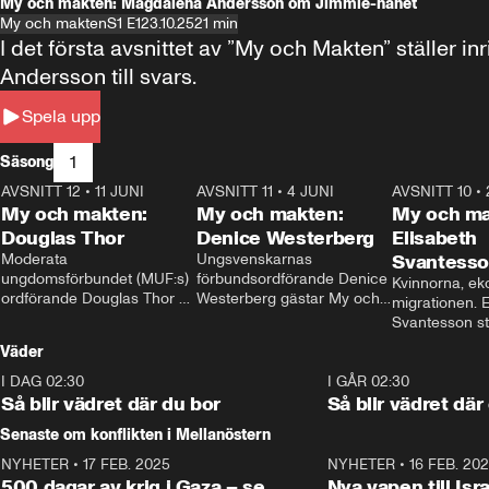
My och makten: Magdalena Andersson om Jimmie-hånet
My och makten
S1 E1
23.10.25
21 min
I det första avsnittet av ”My och Makten” ställe
Andersson till svars.
Spela upp
1
Säsong
AVSNITT 12
•
11 JUNI
26:27
AVSNITT 11
•
4 JUNI
23:40
AVSNITT 10
•
My och makten:
My och makten:
My och ma
Douglas Thor
Denice Westerberg
Elisabeth
Moderata 
Ungsvenskarnas 
Svantess
ungdomsförbundet (MUF:s) 
förbundsordförande Denice 
Kvinnorna, ek
ordförande Douglas Thor 
Westerberg gästar My och 
migrationen. E
gästar My och makten. I 
makten. I avsnittet 
Svantesson stäl
avsnittet diskuteras 
diskuteras migrationsfrågan 
när finansmini
Väder
tonårsutvisningarna och hur 
och hur SD ska locka 
Moderaterna ska locka 
kvinnliga väljare. 
I DAG 02:30
1:06
I GÅR 02:30
väljare till valet i höst. 
Så blir vädret där du bor
Så blir vädret där
Senaste om konflikten i Mellanöstern
NYHETER
•
17 FEB. 2025
0:45
NYHETER
•
16 FEB. 20
500 dagar av krig i Gaza – se
Nya vapen till Isr