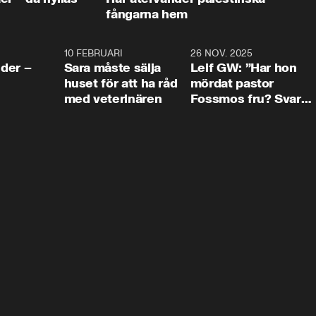
fångarna hem
4:24
10 FEBRUARI
4:13
26 NOV. 2025
8:1
der –
Sara måste sälja
Leif GW: ”Har hon
huset för att ha råd
mördat pastor
med veterinären
Fossmos fru? Svar
nej.”