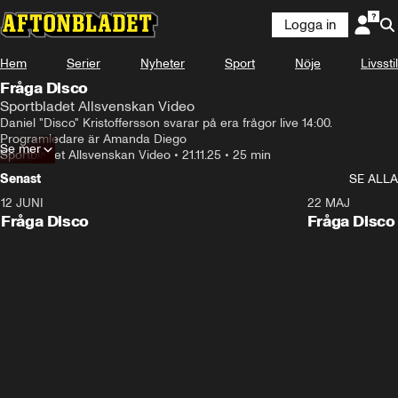
Logga in
Hem
Serier
Nyheter
Sport
Nöje
Livsstil
Fråga Disco
Sportbladet Allsvenskan Video
Daniel "Disco" Kristoffersson svarar på era frågor live 14:00. 
Programledare är Amanda Diego
Se mer
Sportbladet Allsvenskan Video
•
21.11.25
•
25 min
Senast
SE ALLA
12 JUNI
22 MAJ
Fråga Disco
Fråga Disco