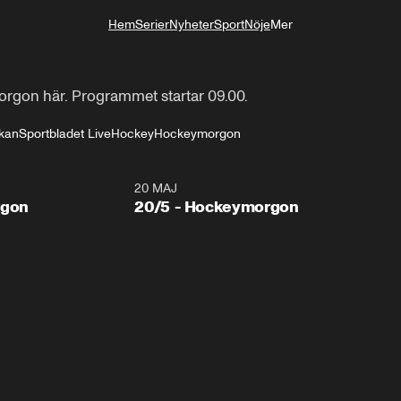
Hem
Serier
Nyheter
Sport
Nöje
Mer
Livsstil
rgon här. Programmet startar 09.00.
kan
Sportbladet Live
Hockey
Hockeymorgon
20 MAJ
rgon
20/5 - Hockeymorgon