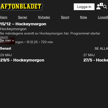
Logga in
Hem
Serier
Nyheter
Sport
Nöje
Livsstil
15/12 – Hockeymorgon
Hockeymorgon
Se måndagens avsnitt av Hockeymorgon här. Programmet startar 
09.00.
Se mer
Hockeymorgon
•
15.12.25
•
720 min
Senast
SE ALLA
29 MAJ
27 MAJ
29/5 - Hockeymorgon
27/5 - Hoc