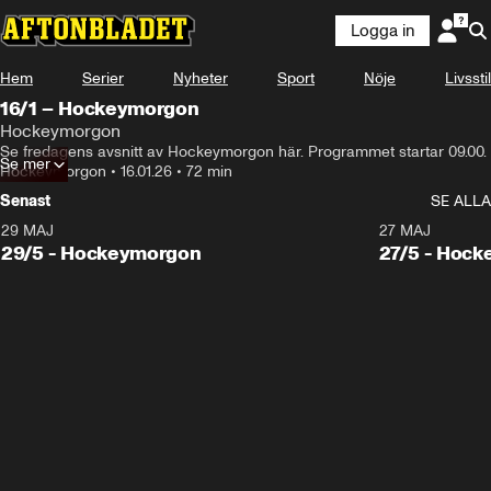
Logga in
Hem
Serier
Nyheter
Sport
Nöje
Livsstil
16/1 – Hockeymorgon
Hockeymorgon
Se fredagens avsnitt av Hockeymorgon här. Programmet startar 09.00.
Se mer
Hockeymorgon
•
16.01.26
•
72 min
Senast
SE ALLA
29 MAJ
27 MAJ
29/5 - Hockeymorgon
27/5 - Hoc