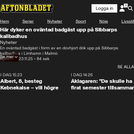
Logga in
Hem
Serier
Nyheter
Sport
Nöje
Livsstil
Här dyker en oväntad badgäst upp på Sibbarps
kallbadhus
Nyheter
En oväntad badgäst i form av en dovhjort dök upp på Sibbarps 
kallbadhus i Limhamn i Malmö.
Se mer
Nyheter
•
23.11.25
•
84 sek
SE ALLA
I DAG 15:23
0:54
I DAG 14:26
Albert, 8, besteg
Åklagaren: ”De skulle ha
Kebnekaise – vill högre
firat semester tillsamma