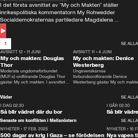
I det första avsnittet av ”My och Makten” ställer 
inrikespolitiska kommentatorn My Rohwedder 
Socialdemokraternas partiledare Magdalena 
Andersson till svars.
1
SE ALLA
AVSNITT 12
•
11 JUNI
26:27
AVSNITT 11
•
4 JUNI
2
My och makten: Douglas
My och makten: Denice
Thor
Westerberg
Moderata ungdomsförbundet 
Ungsvenskarnas 
(MUF:s) ordförande Douglas Thor 
förbundsordförande Denice 
gästar My och makten. I avsnittet 
Westerberg gästar My och makten.
diskuteras tonårsutvisningarna och 
avsnittet diskuteras migrationsfrå
hur Moderaterna ska locka väljare till 
och hur SD ska locka kvinnliga 
Väder
SE ALLA
valet i höst. 
väljare. 
I DAG 02:30
1:06
I GÅR 02:30
Så blir vädret där du bor
Så blir vädr
Senaste om konflikten i Mellanöstern
SE ALLA
NYHETER
•
17 FEB. 2025
0:45
NYHETER
•
16 F
500 dagar av krig i Gaza – se förödelsen
Nya vapen ti