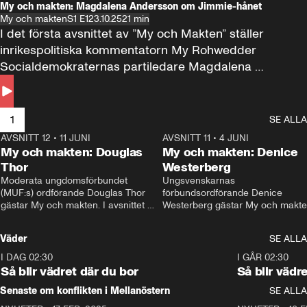
My och makten: Magdalena Andersson om Jimmie-hånet
My och makten
S1 E1
23.10.25
21 min
I det första avsnittet av ”My och Makten” ställer 
inrikespolitiska kommentatorn My Rohwedder 
Socialdemokraternas partiledare Magdalena 
Andersson till svars.
1
SE ALLA
AVSNITT 12
•
11 JUNI
26:27
AVSNITT 11
•
4 JUNI
2
My och makten: Douglas
My och makten: Denice
Thor
Westerberg
Moderata ungdomsförbundet 
Ungsvenskarnas 
(MUF:s) ordförande Douglas Thor 
förbundsordförande Denice 
gästar My och makten. I avsnittet 
Westerberg gästar My och makten.
diskuteras tonårsutvisningarna och 
avsnittet diskuteras migrationsfrå
hur Moderaterna ska locka väljare till 
och hur SD ska locka kvinnliga 
Väder
SE ALLA
valet i höst. 
väljare. 
I DAG 02:30
1:06
I GÅR 02:30
Så blir vädret där du bor
Så blir vädr
Senaste om konflikten i Mellanöstern
SE ALLA