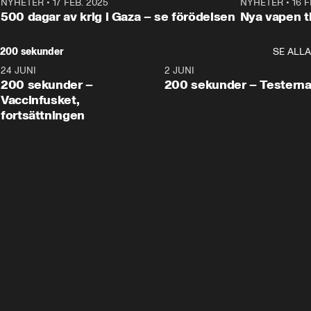
NYHETER
•
17 FEB. 2025
0:45
NYHETER
•
16 F
500 dagar av krig i Gaza – se förödelsen
Nya vapen ti
200 sekunder
SE ALLA
24 JUNI
5:00
2 JUNI
200 sekunder –
200 sekunder – Testern
Vaccinfusket,
fortsättningen