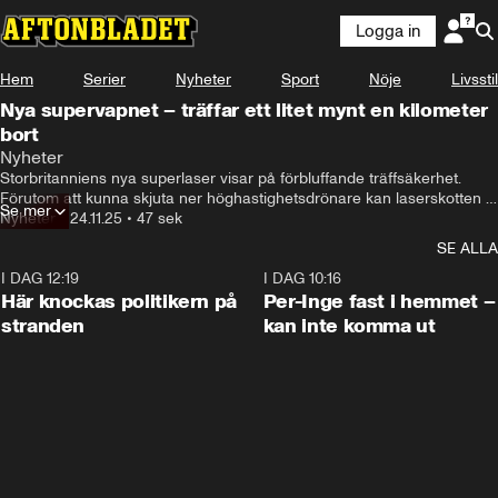
Logga in
Hem
Serier
Nyheter
Sport
Nöje
Livsstil
Nya supervapnet – träffar ett litet mynt en kilometer
bort
Nyheter
Storbritanniens nya superlaser visar på förbluffande träffsäkerhet. 
Förutom att kunna skjuta ner höghastighetsdrönare kan laserskotten 
Se mer
träffa ett litet mynt på en kilometers avstånd.
Nyheter
•
24.11.25
•
47 sek
SE ALLA
I DAG 12:19
0:45
I DAG 10:16
Här knockas politikern på
Per-Inge fast i hemmet –
stranden
kan inte komma ut