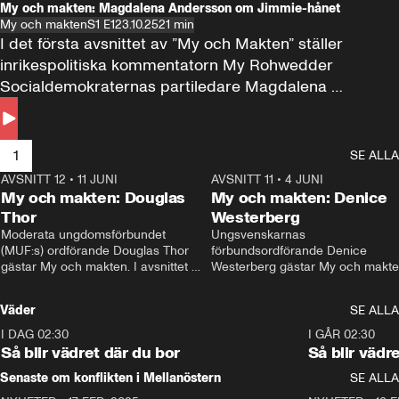
My och makten: Magdalena Andersson om Jimmie-hånet
My och makten
S1 E1
23.10.25
21 min
I det första avsnittet av ”My och Makten” ställer 
inrikespolitiska kommentatorn My Rohwedder 
Socialdemokraternas partiledare Magdalena 
Andersson till svars.
1
SE ALLA
AVSNITT 12
•
11 JUNI
26:27
AVSNITT 11
•
4 JUNI
2
My och makten: Douglas
My och makten: Denice
Thor
Westerberg
Moderata ungdomsförbundet 
Ungsvenskarnas 
(MUF:s) ordförande Douglas Thor 
förbundsordförande Denice 
gästar My och makten. I avsnittet 
Westerberg gästar My och makten.
diskuteras tonårsutvisningarna och 
avsnittet diskuteras migrationsfrå
hur Moderaterna ska locka väljare till 
och hur SD ska locka kvinnliga 
Väder
SE ALLA
valet i höst. 
väljare. 
I DAG 02:30
1:06
I GÅR 02:30
Så blir vädret där du bor
Så blir vädr
Senaste om konflikten i Mellanöstern
SE ALLA