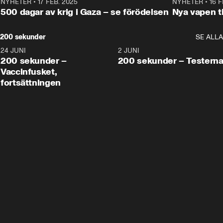
NYHETER
•
17 FEB. 2025
0:45
NYHETER
•
16 F
500 dagar av krig i Gaza – se förödelsen
Nya vapen ti
200 sekunder
SE ALLA
24 JUNI
5:00
2 JUNI
200 sekunder –
200 sekunder – Testern
Vaccinfusket,
fortsättningen