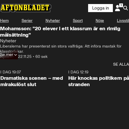
Logga in
Hem
Serier
Nyheter
Sport
Nöje
Livsstil
Mohamsson: ”20 elever i ett klassrum är en rimlig
målsättning”
Nyheter
Liberalerna har presenterat sin stora valfråga: Att införa maxtak för 
klasstorlekar.
Se mer
Nyheter
•
22.11.25
•
60 sek
SE ALLA
I DAG 19:07
0:42
I DAG 12:19
Dramatiska scenen – med
Här knockas politikern p
mirakulöst slut
stranden