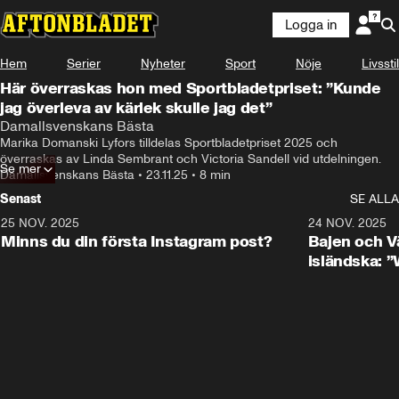
Logga in
Hem
Serier
Nyheter
Sport
Nöje
Livsstil
Här överraskas hon med Sportbladetpriset: ”Kunde
jag överleva av kärlek skulle jag det”
Damallsvenskans Bästa
Marika Domanski Lyfors tilldelas Sportbladetpriset 2025 och 
överraskas av Linda Sembrant och Victoria Sandell vid utdelningen.
Se mer
Damallsvenskans Bästa
•
23.11.25
•
8 min
Senast
SE ALLA
25 NOV. 2025
0:50
24 NOV. 2025
Minns du din första Instagram post?
Bajen och V
isländska: 