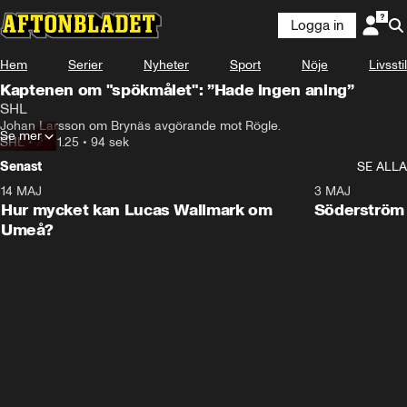
Logga in
Hem
Serier
Nyheter
Sport
Nöje
Livsstil
Kaptenen om "spökmålet": ”Hade ingen aning”
SHL
Johan Larsson om Brynäs avgörande mot Rögle.
Se mer
SHL
•
22.11.25
•
94 sek
Senast
SE ALLA
14 MAJ
1:18
3 MAJ
Plus
Hur mycket kan Lucas Wallmark om
Söderström
Umeå?