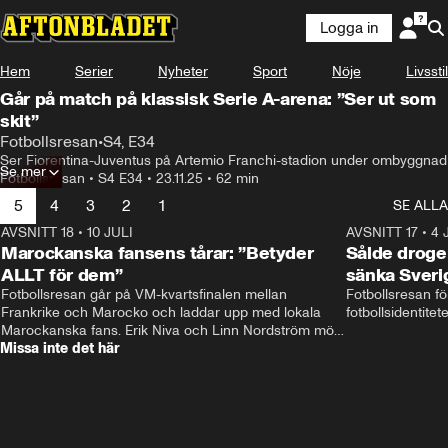
Logga in
Hem
Serier
Nyheter
Sport
Nöje
Livsstil
Går på match på klassisk Serie A-arena: ”Ser ut som
skit”
Fotbollsresan
•
S4, E34
Ser Fiorentina-Juventus på Artemio Franchi-stadion under ombyggnad
Se mer
Fotbollsresan
•
S4 E34
•
23.11.25
•
62 min
5
4
3
2
1
SE ALLA
AVSNITT 18
•
10 JULI
34:17
AVSNITT 17
•
4 
Marockanska fansens tårar: ”Betyder
Sålde droge
ALLT för dem”
sänka Sveri
Fotbollsresan går på VM-kvartsfinalen mellan 
Fotbollsresan fö
Frankrike och Marocko och laddar upp med lokala 
fotbollsidentitet
Marockanska fans. Erik Niva och Linn Nordström möts 
Missa inte det här
av stimmig frukost, tutande kycklingar och taxibil från 
Casablanca. 