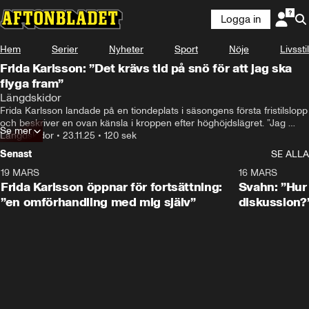
Logga in
Hem
Serier
Nyheter
Sport
Nöje
Livsstil
Frida Karlsson: ”Det krävs tid på snö för att jag ska
flyga fram”
Längdskidor
Frida Karlsson landade på en tiondeplats i säsongens första fristilslopp 
och beskriver en ovan känsla i kroppen efter höghöjdslägret. ”Jag 
Se mer
behöver mer tid på snö”, säger hon.
Längdskidor
•
23.11.25
•
120 sek
Senast
SE ALLA
19 MARS
0:26
16 MARS
Frida Karlsson öppnar för fortsättning:
Svahn: ”Hur 
”en omförhandling med mig själv”
diskussion?