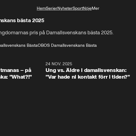
Hem
Serier
Nyheter
Sport
Nöje
Mer
Livsstil
nskans bästa 2025
ngdomarnas pris på Damallsvenskans bästa 2025.
allsvenskans Bästa
OBOS Damallsvenskans Bästa
4:41
24 NOV. 2025
2:4
utmanas – på
Ung vs. Äldre i damallsvenskan:
ska: ”What?!”
”Var hade ni kontakt förr i tiden?”