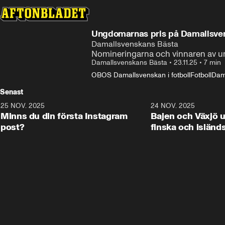
Ungdomarnas pris på Damallsve
Damallsvenskans Bästa
Nomineringarna och vinnaren av u
Damallsvenskans Bästa
•
23.11.25
•
7 min
OBOS Damallsvenskan i fotboll
Fotboll
Dam
Senast
25 NOV. 2025
0:50
24 NOV. 2025
Minns du din första Instagram
Bajen och Växjö 
post?
finska och isländ