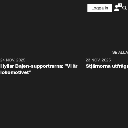
Logga in
SE ALLA
8
24 NOV. 2025
3:12
23 NOV. 2025
Hyllar Bajen-supportrarna: ”Vi är
Stjärnorna utfråg
lokomotivet”