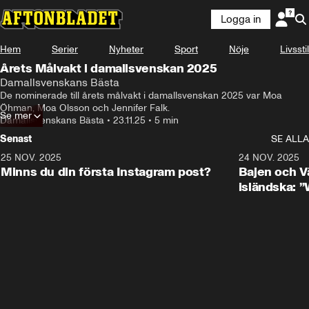
Logga in
Hem
Serier
Nyheter
Sport
Nöje
Livsstil
Årets Målvakt i damallsvenskan 2025
Damallsvenskans Bästa
De nominerade till årets målvakt i damallsvenskan 2025 var Moa 
Öhman, Moa Olsson och Jennifer Falk.
Se mer
Damallsvenskans Bästa
•
23.11.25
•
5 min
Senast
SE ALLA
25 NOV. 2025
0:50
24 NOV. 2025
Minns du din första Instagram post?
Bajen och V
isländska: 