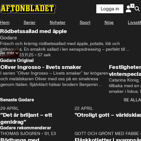
Logga in
Hem
Serier
Nyheter
Sport
Nöje
Livsstil
Rödbetssallad med äpple
Godare
Fräsch och krämig rödbetssallad med äpple, potatis, lök och 
ättiksgurka. En smakrik sallad i len senapsdressing – perfekt till 
Se mer
julbordet, buffén eller som tillbehör året runt. Enkel att göra och extra 
Godare
•
23.11.25
•
57 sek
god efter en natt i kylen.
Godare Original
Oliver Ingrosso - livets smaker
Festlighete
I serien ”Oliver Ingrosso – Livets smaker” tar krögaren 
vinterspecia
och matälskaren Oliver med oss på en smakresa 
Catarina König, 
genom Italien. Självklart hälsar brodern Benjamin 
tillbaka med en
Ingrosso på i Rom.
smaker i fokus. D
julfavoriter och 
Senaste Godare
SE ALLA
succé.
29 APRIL
0:50
22 APRIL
”Det är briljant – ett
”Otroligt gott – världskla
genidrag”
Godare rekommenderar
THOMAS SJÖGREN
•
S1, E3
13:56
GOTT OCH GRÖNT MED FABBE
Rödtunga med
Fläskkotletter i svampså