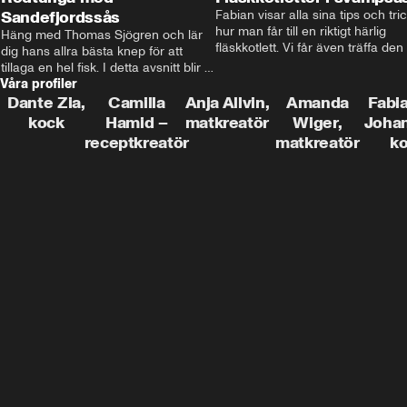
Sandefjordssås
Fabian visar alla sina tips och tric
hur man får till en riktigt härlig 
Häng med Thomas Sjögren och lär 
fläskkotlett. Vi får även träffa den 
dig hans allra bästa knep för att 
före detta schlagerkungen Fredrik
tillaga en hel fisk. I detta avsnitt blir 
som lämnat stan och sadlat om till
Våra profiler
de helstekt rödtunga med 
grisbonde på Gotland.
sandefjordssås och en magisk sallad 
Dante Zia,
Camilla
Anja Allvin,
Amanda
Fabia
på pepparrot och äpple.
kock
Hamid –
matkreatör
Wiger,
Joha
receptkreatör
matkreatör
k