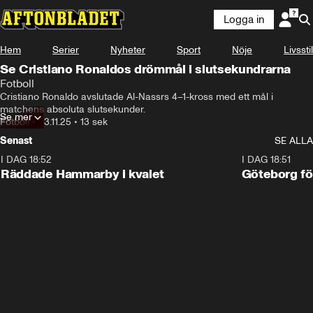
Logga in
Hem
Serier
Nyheter
Sport
Nöje
Livsstil
Se Cristiano Ronaldos drömmål i slutsekundrarna
Fotboll
Cristiano Ronaldo avslutade Al-Nassrs 4–1-kross med ett mål i 
matchens absoluta slutsekunder.
Se mer
Fotboll
•
23.11.25
•
13 sek
Senast
SE ALLA
I DAG 18:52
2:17
I DAG 18:51
Räddade Hammarby i kvalet
Göteborg för