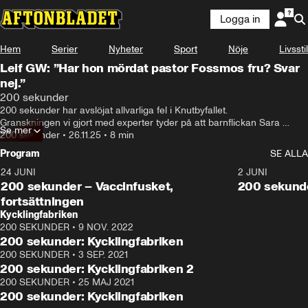
Logga in
Hem
Serier
Nyheter
Sport
Nöje
Livsstil
Leif GW: ”Har hon mördat pastor Fossmos fru? Svar
nej.”
200 sekunder
200 sekunder har avslöjat allvarliga fel i Knutbyfallet.  

Granskningen vi gjort med experter tyder på att barnflickan Sara 
Se mer
Svensson inte mördade pastorsfrun Alexandra Fossmo.

200 sekunder
•
26.11.25
•
8 min
Nu vill stjärnadvokaten Johan Eriksson  riva upp domen.

Program
SE ALLA
Knutby – Vem mördade Alexandra? Del 2
24 JUNI
5:00
2 JUNI
200 sekunder – Vaccinfusket,
200 sekunde
fortsättningen
Kycklingfabriken
200 SEKUNDER
•
9 NOV. 2022
4:26
200 sekunder: Kycklingfabriken
200 SEKUNDER
•
3 SEP. 2021
4:07
200 sekunder: Kycklingfabriken 2
200 SEKUNDER
•
25 MAJ 2021
4:15
200 sekunder: Kycklingfabriken