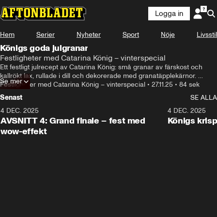
Logga in
Hem
Serier
Nyheter
Sport
Nöje
Livsstil
Königs goda julgranar
Festligheter med Catarina König – vinterspecial
Ett festligt julrecept av Catarina König: små granar av färskost och 
kallrökt lax, rullade i dill och dekorerade med granatäpplekärnor. 
Se mer
Perfekta  på julbordet eller till glöggminglet.
Festligheter med Catarina König – vinterspecial
•
27.11.25
•
84 sek
Senast
SE ALLA
4 DEC. 2025
21:55
4 DEC. 2025
AVSNITT 4: Grand finale – fest med
Königs krisp
wow-effekt