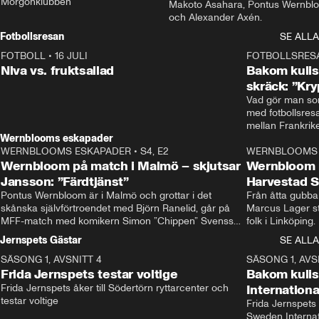
Morgonklubben
Makoto Asahara, Pontus Wernblo
och Alexander Axén.
Fotbollsresan
SE ALLA
FOTBOLL
•
16 JULI
0:44
FOTBOLLSRES
Niva vs. fruktsallad
Bakom kulis
skräck: ”Kry
Vad gör man som
med fotbollsres
Wernblooms eskapader
WERNBLOOMS ESKAPADER
•
S4, E2
38:23
WERNBLOOMS 
Wernbloom på match i Malmö – skjutsar
Wernbloom 
Jansson: ”Färdtjänst”
Harvestad 
Pontus Wernbloom är i Malmö och grottar i det 
Från åtta gubbar 
skånska självförtroendet med Björn Ranelid, går på 
Marcus Lager sta
MFF-match med komikern Simon ”Chippen” Svensson 
folk i Linköping
och hjälper skadade stjärnbacken Pontus Jansson 
och Wernbloom kl
Jernspets Gästar
SE ALLA
hem. 
SÄSONG 1, AVSNITT 4
13:37
SÄSONG 1, AVS
Frida Jernspets testar voltige
Bakom kuli
Frida Jernspets åker till Södertörn ryttarcenter och 
Internation
testar voltige
Frida Jernspets 
Sweden Interna