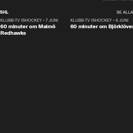
SHL
SE ALLA
KLUBB-TV ISHOCKEY
•
7 JUNI
1:02:53
KLUBB-TV ISHOCKEY
•
6 JUNI
1:0
Plus
60 minuter om Malmö
60 minuter om Björklöve
Redhawks