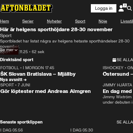
Logga in
Hem
Serier
Nyheter
Sport
Nöje
Livsstil
Här är helgens sporthöjdare 28-30 november
Sport
Sportbladet har listat några av helgens hetaste sporthändelser 28-30 
november.
Se mer
Sport
•
24.11.25
•
62 sek
Direktsänd sport
SE ALLA
FOTBOLL
•
I MORGON 17:45
ISHOCKEY
•
ON
Plus
Plus
ŠK Slovan Bratislava – Mjällby
Östersund 
Nya avsnitt →
SPORT
•
7 JUNI
16:36
JIMMY HJÄRTA
Gör löptester med Andreas Almgren
En dag med 
Jimmy Wixtröm 
under debuten i
Senaste sportklippen
SE ALLA
I DAG 05:56
1:13
I DAG 05:30