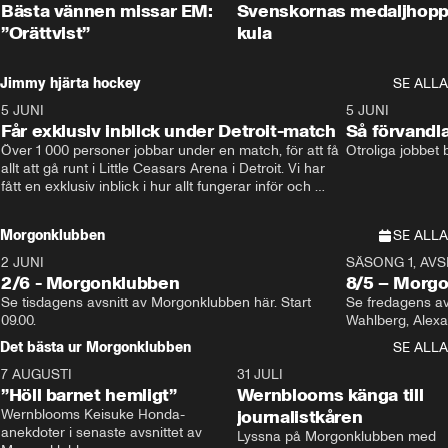
Bästa vännen missar EM:
Svenskornas medaljhopp
”Orättvist”
kula
Jimmy hjärta hockey
SE ALLA
5 JUNI
11:14
5 JUNI
Får exklusiv inblick under Detroit-match
Så förvandl
Över 1 000 personer jobbar under en match, för att få 
Otroliga jobbet
allt att gå runt i Little Ceasars Arena i Detroit. Vi har 
fått en exklusiv inblick i hur allt fungerar inför och 
under match i världens bästa hockeyliga
Morgonklubben
SE ALLA
2 JUNI
SÄSONG 1, AVSN
2/6 - Morgonklubben
8/5 – Morg
Se tisdagens avsnitt av Morgonklubben här. Start 
Se fredagens av
09.00. 
Det bästa ur Morgonklubben
SE ALLA
7 AUGUSTI
1:14
31 JULI
”Höll barnet hemligt”
Wernblooms känga till
Wernblooms Keisuke Honda-
journalistkåren
anekdoter i senaste avsnittet av 
Lyssna på Morgonklubben med 