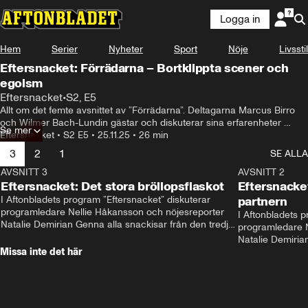
Logga in
Hem
Serier
Nyheter
Sport
Nöje
Livsstil
Eftersnacket: Förrädarna – Bortklippta scener och
egoism
Eftersnacket
•
S2, E5
Allt om det femte avsnittet av ”Förrädarna”. Deltagarna Marcus Birro 
och Wilmer Bach-Lundin gästar och diskuterar sina erfarenheter 
Se mer
tillsammans med programledare Olivia J Berntsson och nöjesreporter 
Eftersnacket
•
S2 E5
•
25.11.25
•
26 min
Emanuel Silva.
3
2
1
SE ALLA
AVSNITT 3
26:18
AVSNITT 2
Eftersnacket: Det stora bröllopsfiaskot
Eftersnacket
I Aftonbladets program ”Eftersnacket” diskuterar 
partnern
programledare Nellie Håkansson och nöjesreporter 
I Aftonbladets p
Natalie Demirian Genna alla snackisar från den tredje 
programledare N
säsongen av ”Love is blind Sverige". Gäster i avsnittet 
Natalie Demirian
är Karolina Finskas och Jakob Grunberg. 
Missa inte det här
säsongen av ”Love