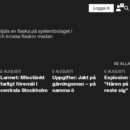
Logga in
jäla en flaska på systembolaget i 
ch krossa flaskor medan 
SE ALLA
:30
6
5 AUGUSTI
0:35
5 AUGUSTI
0:33
5 AUGUSTI
Larmet: Misstänkt
Uppgifter: Jakt på
Explosion 
farligt föremål i
gärningsman – på
”Håren på
centrala Stockholm
samma ö
reste sig”