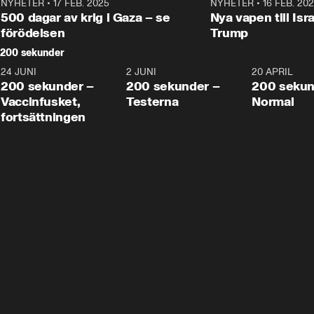
NYHETER
•
17 FEB. 2025
0:45
NYHETER
•
16 FEB. 20
500 dagar av krig i Gaza – se
Nya vapen till Isr
förödelsen
Trump
200 sekunder
24 JUNI
5:00
2 JUNI
4:23
20 APRIL
200 sekunder –
200 sekunder –
200 sekun
Vaccinfusket,
Testerna
Normal
fortsättningen