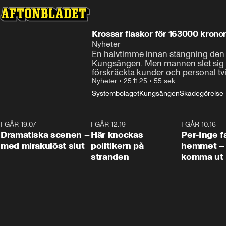
Krossar flaskor för 163000 krono
Nyheter
En halvtimme innan stängning den 10
Kungsängen. Men mannen slet sig los
förskräckta kunder och personal tvi
Nyheter
•
25.11.25
•
55 sek
Systembolaget
Kungsängen
Skadegörelse
I GÅR 19:07
0:42
I GÅR 12:19
0:45
I GÅR 10:16
Dramatiska scenen –
Här knockas
Per-Inge fa
med mirakulöst slut
politikern på
hemmet – 
stranden
komma ut