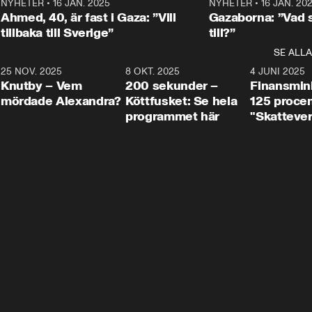
Centerpartiets
2
NYHETER
•
16 JAN. 2025
1:01
NYHETER
•
16 JAN. 20
Thand Ring till
Ahmed, 40, är fast i Gaza: ”Vill
Gazaborna: ”Vad s
tillbaka till Sverige”
till?”
SE ALLA
3
25 NOV. 2025
31:05
8 OKT. 2025
4:29
4 JUNI 2025
Knutby – Vem
200 sekunder –
Finansmin
mördade Alexandra?
Köttfusket: Se hela
125 procent
programmet här
"Skattever
viktig uppg