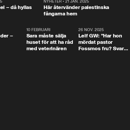
25
1:22
NYHETER
•
21 JAN. 2025
0:5
ael – då hyllas
Här återvänder palestinska
fångarna hem
4:24
10 FEBRUARI
4:13
26 NOV. 2025
8:1
der –
Sara måste sälja
Leif GW: ”Har hon
huset för att ha råd
mördat pastor
med veterinären
Fossmos fru? Svar
nej.”