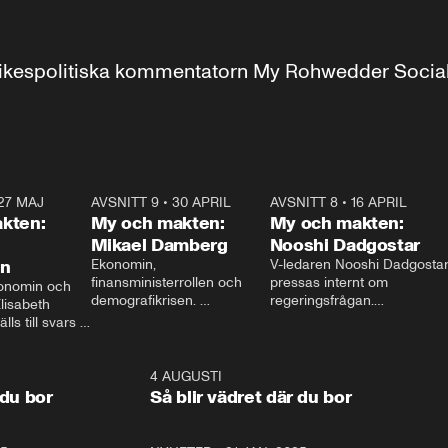
r inrikespolitiska kommentatorn My Rohwedder Soci
27 MAJ
3:51
AVSNITT 9
•
30 APRIL
24:00
AVSNITT 8
•
16 APRIL
25:1
kten:
My och makten:
My och makten:
Mikael Damberg
Nooshi Dadgostar
on
Ekonomin, 
V-ledaren Nooshi Dadgostar
finansministerrollen och 
pressas internt om 
onomin och 
demografikrisen. 
regeringsfrågan.

lisabeth 
Oppositionen ställs till svars 
I Aftonbladets 
ls till svars 
när Socialdemokraternas 
partiledarutfrågning ”My 
stern gästar 
Mikael Damberg gästar My 
och Makten” sätter hon ner 
My och Makten. 
och Makten. 
foten mot kritikerna:

1:06
4 AUGUSTI
1:0
– Vi ställer upp i val. Ska vi 
 du bor
Så blir vädret där du bor
vara med så sitter vi förstås 