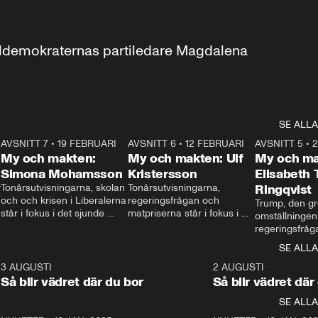
aldemokraternas partiledare Magdalena 
SE ALLA
7
AVSNITT 7
•
19 FEBRUARI
24:30
AVSNITT 6
•
12 FEBRUARI
27:30
AVSNITT 5
•
My och makten:
My och makten: Ulf
My och ma
Simona Mohamsson
Kristersson
Elisabeth
 
Tonårsutvisningarna, skolan 
Tonårsutvisningarna, 
Ringqvist
och och krisen i Liberalerna 
regeringsfrågan och 
Trump, den gr
står i fokus i det sjunde 
matpriserna står i fokus i 
omställningen
avsnittet av ”My och 
det sjätte avsnittet av ”My 
regeringsfråga
makten”. Se när 
och makten”. Se när 
centrum i det 
SE ALLA
Aftonbladets inrikespolitiska 
Aftonbladets inrikespolitiska 
avsnittet av ”
kommentator My 
kommentator My 
6
3 AUGUSTI
1:06
2 AUGUSTI
Makten”. Se nä
Rohwedder ställer 
Rohwedder ställer 
Så blir vädret där du bor
Så blir vädret där
Aftonbladets in
utbildnings- och 
statsminister Ulf Kristersson 
kommentator 
SE ALLA
integrationsminister Simona 
till svars.
Rohwedder stäl
Mohamsson till svars.