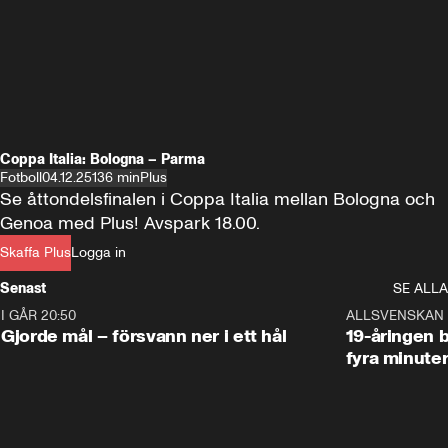
Coppa Italia: Bologna – Parma
Fotboll
04.12.25
136 min
Plus
Se åttondelsfinalen i Coppa Italia mellan Bologna och 
Genoa med Plus! Avspark 18.00.
Skaffa Plus
Logga in
Senast
SE ALLA
I GÅR 20:50
0:31
ALLSVENSKAN
Gjorde mål – försvann ner i ett hål
19-åringen b
fyra minute