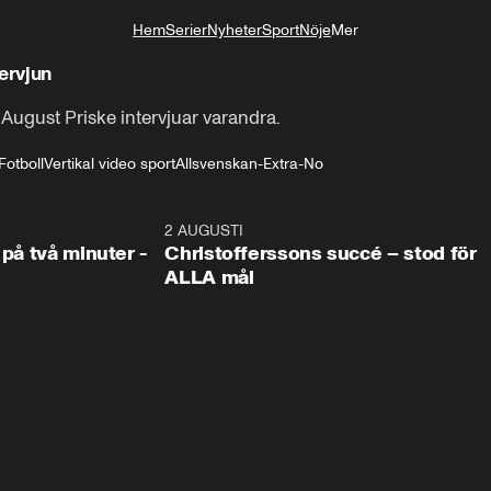
Hem
Serier
Nyheter
Sport
Nöje
Mer
Livsstil
ervjun
ugust Priske intervjuar varandra.
Fotboll
Vertikal video sport
Allsvenskan-Extra-No
1:08
2 AUGUSTI
2:5
 på två minuter -
Christofferssons succé – stod för
ALLA mål