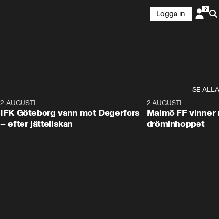
Logga in
SE ALLA
5
2 AUGUSTI
2:32
2 AUGUSTI
IFK Göteborg vann mot Degerfors
Malmö FF vinner 
– efter jätteilskan
dröminhoppet