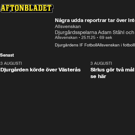
Några udda reportrar tar över int
Allsvenskan
Djurgårdsspelarna Adam Ståhl och A
Allsvenskan
•
25.11.25
•
69 sek
Djurgårdens IF Fotboll
Allsvenskan i fotboll
Senast
3 AUGUSTI
3:00
3 AUGUSTI
Djurgården körde över Västerås
Sirius gör två mål
se här