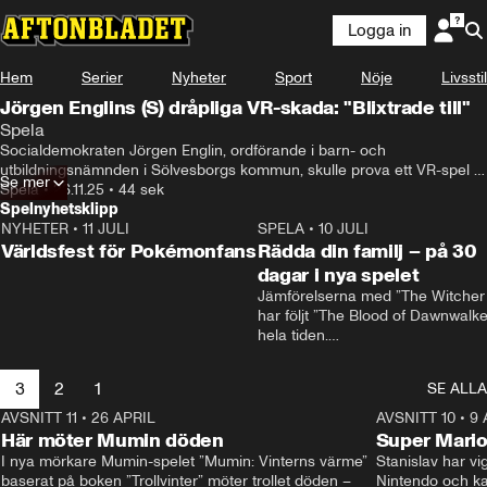
Logga in
Hem
Serier
Nyheter
Sport
Nöje
Livsstil
Jörgen Englins (S) dråpliga VR-skada: "Blixtrade till"
Spela
Socialdemokraten Jörgen Englin, ordförande i barn- och 
utbildningsnämnden i Sölvesborgs kommun, skulle prova ett VR-spel 
Se mer
för första gången på sin dotters fritids. Då hade han inte koll på sin 
Spela
•
26.11.25
•
44 sek
omgivning och drämde sin högerarm rakt in i en bordskant. Nu förblir 
Spelnyhetsklipp
armen gipsad i uppemot åtta veckor.
NYHETER
•
11 JULI
0:58
SPELA
•
10 JULI
Världsfest för Pokémonfans
Rädda din familj – på 30
dagar i nya spelet
Jämförelserna med ”The Witcher 
har följt ”The Blood of Dawnwalker
hela tiden.

Rafał Jankowski, som jobbat på b
spelen, skrattar åt dem.

3
2
1
SE ALLA
– Redan från början förstod vi att v
behövde vår egen identitet, säger
AVSNITT 11
•
26 APRIL
1:57
AVSNITT 10
•
9 
han.
Här möter Mumin döden
Super Mario
I nya mörkare Mumin-spelet ”Mumin: Vinterns värme” 
Stanislav har vig
baserat på boken ”Trollvinter” möter trollet döden –
Nintendo och kal