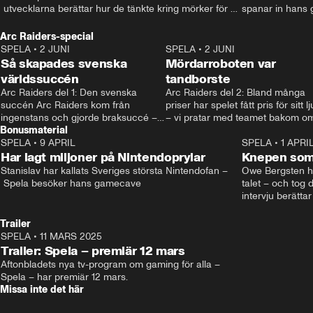
 utvecklarna berättar hur de tänkte kring mörker för 
spanar in hans 
barn. • Mer: spela.aftonbladet.se • Kontakt: 
som tatuerat in d
spela@aftonbladet.se
Kontakt: spela@a
Arc Raiders-special
spela.aftonblade
SPELA
•
2 JUNI
2:12
SPELA
•
2 JUNI
Så skapades svenska
Mördarroboten var
världssuccén
tandborste
Arc Raiders del 1: Den svenska 
Arc Raiders del 2: Bland många 
succén Arc Raiders kom från 
priser har spelet fått pris för sitt lju
ingenstans och gjorde braksuccé –
– vi pratar med teamet bakom om
Bonusmaterial
 men vad är egentligen förklaringen 
hur de jobbar.
bakom?
SPELA
•
9 APRIL
21:03
SPELA
•
1 APRI
Har lagt miljoner på Nintendoprylar
Knepen som 
Stanislav har kallats Sveriges största Nintendofan –
Owe Bergsten hi
 Spela besöker hans gamecave
talet – och tog d
intervju berättar
själv spelar, sv
känslorna när ha
Trailer
Andreas Hansson
SPELA
•
11 MARS 2025
0:37
Mer på spela.af
Trailer: Spela – premiär 12 mars
Aftonbladets nya tv-program om gaming för alla – 
Spela – har premiär 12 mars.
Missa inte det här