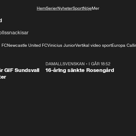
Hem
Serier
Nyheter
Sport
Nöje
Mer
Livsstil
d
ollssnackisar
n FC
Newcastle United FC
Vinicius Junior
Vertikal video sport
Europa Calli
1:44
DAMALLSVENSKAN
•
I GÅR 18:52
0:4
r GIF Sundsvall
16-åring sänkte Rosengård
ter