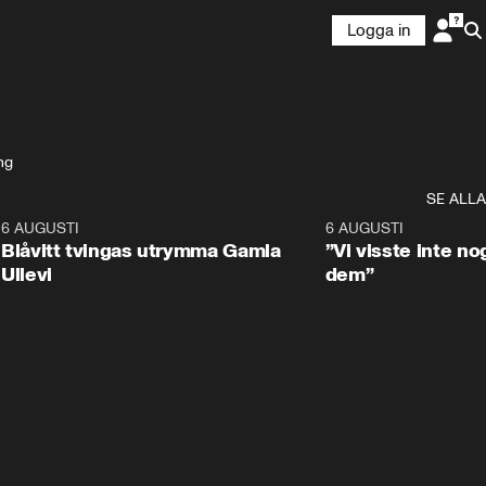
Logga in
ng
SE ALLA
7
6 AUGUSTI
0:29
6 AUGUSTI
Blåvitt tvingas utrymma Gamla
”Vi visste inte n
Ullevi
dem”