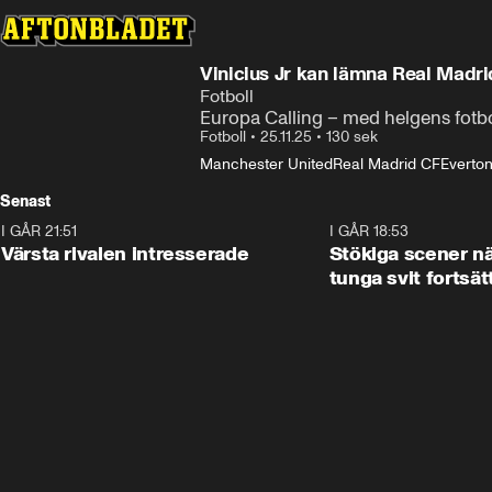
Vinicius Jr kan lämna Real Madri
Fotboll
Europa Calling – med helgens fotb
Fotboll
•
25.11.25
•
130 sek
Manchester United
Real Madrid CF
Everto
Senast
I GÅR 21:51
0:31
I GÅR 18:53
Värsta rivalen intresserade
Stökiga scener nä
tunga svit fortsät