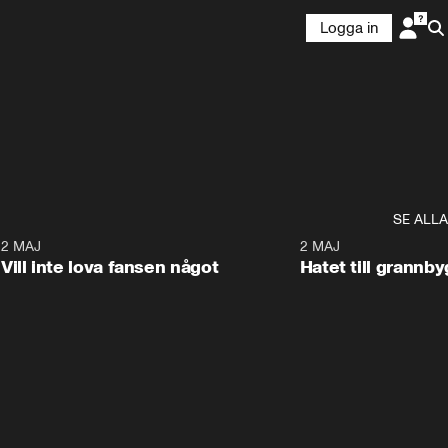
Logga in
SE ALLA
9
2 MAJ
0:33
2 MAJ
Vill inte lova fansen något
Hatet till grannb