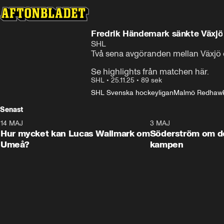
Fredrik Händemark sänkte Växjö
SHL
Två sena avgöranden mellan Växjö 
Se highlights från matchen här.
SHL
•
25.11.25
•
89 sek
SHL Svenska hockeyligan
Malmö Redhaw
Senast
14 MAJ
1:18
3 MAJ
Plus
Hur mycket kan Lucas Wallmark om
Söderström om d
Umeå?
kampen