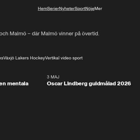
Hem
Serier
Nyheter
Sport
Nöje
Mer
Livsstil
och Malmö – där Malmö vinner på övertid.

ks
Växjö Lakers Hockey
Vertikal video sport
2:26
3 MAJ
1:0
en mentala
Oscar Lindberg guldmålad 2026