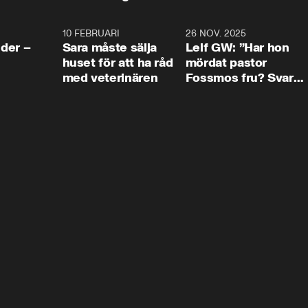
4:24
10 FEBRUARI
4:13
26 NOV. 2025
8:1
der –
Sara måste sälja
Leif GW: ”Har hon
huset för att ha råd
mördat pastor
med veterinären
Fossmos fru? Svar
nej.”