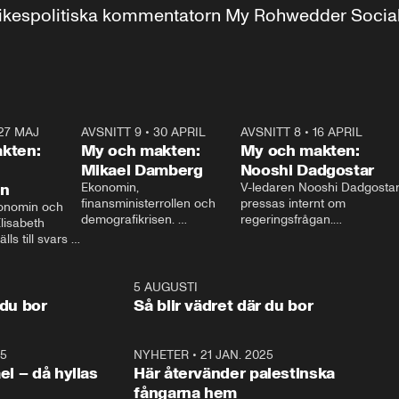
r inrikespolitiska kommentatorn My Rohwedder Soci
27 MAJ
3:51
AVSNITT 9
•
30 APRIL
24:00
AVSNITT 8
•
16 APRIL
25:1
kten:
My och makten:
My och makten:
Mikael Damberg
Nooshi Dadgostar
on
Ekonomin, 
V-ledaren Nooshi Dadgostar
finansministerrollen och 
pressas internt om 
onomin och 
demografikrisen. 
regeringsfrågan.

lisabeth 
Oppositionen ställs till svars 
I Aftonbladets 
ls till svars 
när Socialdemokraternas 
partiledarutfrågning ”My 
stern gästar 
Mikael Damberg gästar My 
och Makten” sätter hon ner 
My och Makten. 
och Makten. 
foten mot kritikerna:

1:06
5 AUGUSTI
1:0
– Vi ställer upp i val. Ska vi 
 du bor
Så blir vädret där du bor
vara med så sitter vi förstås 
25
1:22
NYHETER
•
21 JAN. 2025
0:5
ael – då hyllas
Här återvänder palestinska
fångarna hem