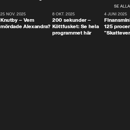
SE ALLA
3
25 NOV. 2025
31:05
8 OKT. 2025
4:29
4 JUNI 2025
Knutby – Vem
200 sekunder –
Finansmin
mördade Alexandra?
Köttfusket: Se hela
125 procent
programmet här
"Skattever
viktig uppg