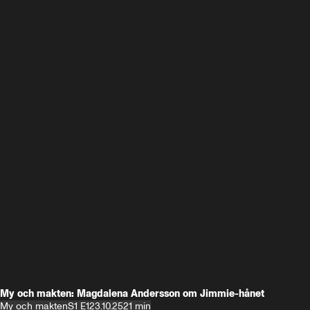
My och makten: Magdalena Andersson om Jimmie-hånet
My och makten
S1 E1
23.10.25
21 min