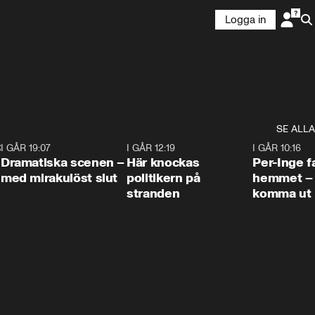
Logga in
SE ALLA
:30
6
I GÅR 19:07
0:42
I GÅR 12:19
0:45
I GÅR 10:16
Dramatiska scenen –
Här knockas
Per-Inge fa
med mirakulöst slut
politikern på
hemmet – 
stranden
komma ut