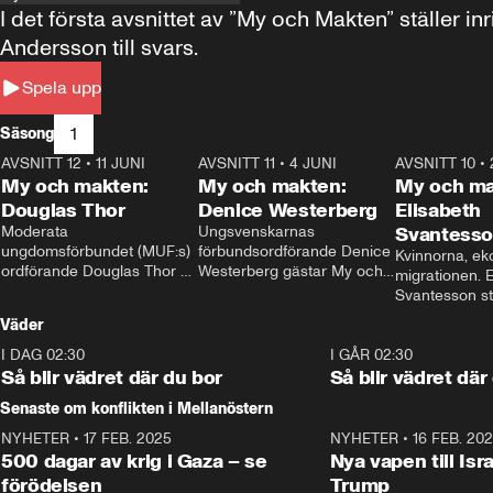
I det första avsnittet av ”My och Makten” ställe
Andersson till svars.
Spela upp
1
Säsong
AVSNITT 12
•
11 JUNI
26:27
AVSNITT 11
•
4 JUNI
23:40
AVSNITT 10
•
My och makten:
My och makten:
My och ma
Douglas Thor
Denice Westerberg
Elisabeth
Moderata 
Ungsvenskarnas 
Svantess
ungdomsförbundet (MUF:s) 
förbundsordförande Denice 
Kvinnorna, ek
ordförande Douglas Thor 
Westerberg gästar My och 
migrationen. E
gästar My och makten. I 
makten. I avsnittet 
Svantesson stäl
avsnittet diskuteras 
diskuteras migrationsfrågan 
när finansmini
Väder
tonårsutvisningarna och hur 
och hur SD ska locka 
Moderaterna ska locka 
kvinnliga väljare. 
I DAG 02:30
1:06
I GÅR 02:30
väljare till valet i höst. 
Så blir vädret där du bor
Så blir vädret där
Senaste om konflikten i Mellanöstern
NYHETER
•
17 FEB. 2025
0:45
NYHETER
•
16 FEB. 20
500 dagar av krig i Gaza – se
Nya vapen till Isr
förödelsen
Trump