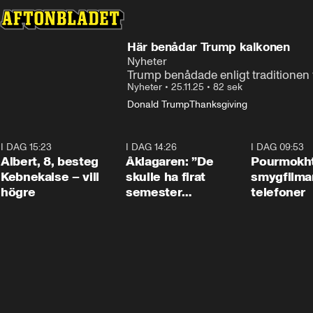
Här benådar Trump kalkonen
Nyheter
Trump benådade enligt traditionen 
Nyheter
•
25.11.25
•
82 sek
Donald Trump
Thanksgiving
I DAG 15:23
0:54
I DAG 14:26
1:54
I DAG 09:53
Albert, 8, besteg
Åklagaren: ”De
Pourmokht
Kebnekaise – vill
skulle ha firat
smygfilma
högre
semester
telefoner
tillsammans”