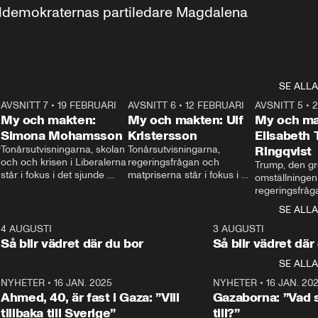
aldemokraternas partiledare Magdalena 
SE ALLA
7
AVSNITT 7
•
19 FEBRUARI
24:30
AVSNITT 6
•
12 FEBRUARI
27:30
AVSNITT 5
•
My och makten:
My och makten: Ulf
My och ma
Simona Mohamsson
Kristersson
Elisabeth
 
Tonårsutvisningarna, skolan 
Tonårsutvisningarna, 
Ringqvist
och och krisen i Liberalerna 
regeringsfrågan och 
Trump, den gr
står i fokus i det sjunde 
matpriserna står i fokus i 
omställningen
avsnittet av ”My och 
det sjätte avsnittet av ”My 
regeringsfråga
makten”. Se när 
och makten”. Se när 
centrum i det 
SE ALLA
Aftonbladets inrikespolitiska 
Aftonbladets inrikespolitiska 
avsnittet av ”
kommentator My 
kommentator My 
6
4 AUGUSTI
1:06
3 AUGUSTI
Makten”. Se nä
Rohwedder ställer 
Rohwedder ställer 
Så blir vädret där du bor
Så blir vädret där
Aftonbladets in
utbildnings- och 
statsminister Ulf Kristersson 
kommentator 
SE ALLA
integrationsminister Simona 
till svars.
Rohwedder stäl
Mohamsson till svars.
Centerpartiets
2
NYHETER
•
16 JAN. 2025
1:01
NYHETER
•
16 JAN. 20
Thand Ring till
Ahmed, 40, är fast i Gaza: ”Vill
Gazaborna: ”Vad s
tillbaka till Sverige”
till?”