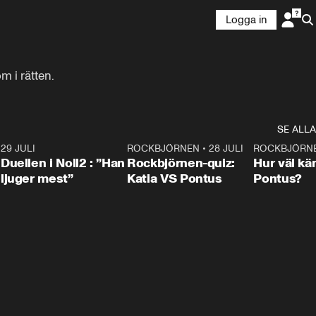
Logga in
m i rätten.
SE ALLA
9
29 JULI
0:47
ROCKBJÖRNEN
•
28 JULI
0:15
ROCKBJÖRN
Duellen i Noll2 : ”Han
Rockbjörnen-quiz:
Hur väl kä
ljuger mest”
Katia VS Pontus
Pontus?