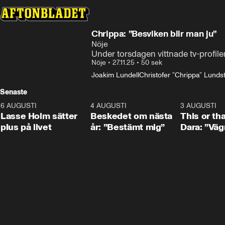
Chrippa: ”Besviken blir man ju”
Nöje
Under torsdagen vittnade tv-profile
Nöje
•
27.11.25
•
50 sek
Joakim Lundell
Christofer ”Chrippa” Lundst
Senaste
6 AUGUSTI
1:04
4 AUGUSTI
0:24
3 AUGUSTI
Lasse Holm sätter
Beskedet om nästa
This or th
plus på livet
år: ”Bestämt mig”
Dara: ”Väg