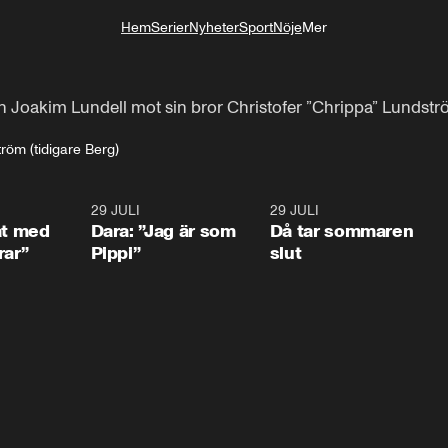
Hem
Serier
Nyheter
Sport
Nöje
Mer
Livsstil
n Joakim Lundell mot sin bror Christofer ”Chrippa” Lundströ
röm (tidigare Berg)
1:02
29 JULI
0:41
29 JULI
0:3
at med
Dara: ”Jag är som
Då tar sommaren
rar”
Pippi”
slut