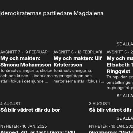
aldemokraternas partiledare Magdalena 
SE ALLA
7
AVSNITT 7
•
19 FEBRUARI
24:30
AVSNITT 6
•
12 FEBRUARI
27:30
AVSNITT 5
•
My och makten:
My och makten: Ulf
My och ma
Simona Mohamsson
Kristersson
Elisabeth
 
Tonårsutvisningarna, skolan 
Tonårsutvisningarna, 
Ringqvist
och och krisen i Liberalerna 
regeringsfrågan och 
Trump, den gr
står i fokus i det sjunde 
matpriserna står i fokus i 
omställningen
avsnittet av ”My och 
det sjätte avsnittet av ”My 
regeringsfråga
makten”. Se när 
och makten”. Se när 
centrum i det 
SE ALLA
Aftonbladets inrikespolitiska 
Aftonbladets inrikespolitiska 
avsnittet av ”
kommentator My 
kommentator My 
6
4 AUGUSTI
1:06
3 AUGUSTI
Makten”. Se nä
Rohwedder ställer 
Rohwedder ställer 
Så blir vädret där du bor
Så blir vädret där
Aftonbladets in
utbildnings- och 
statsminister Ulf Kristersson 
kommentator 
SE ALLA
integrationsminister Simona 
till svars.
Rohwedder stäl
Mohamsson till svars.
Centerpartiets
2
NYHETER
•
16 JAN. 2025
1:01
NYHETER
•
16 JAN. 20
Thand Ring till
Ahmed, 40, är fast i Gaza: ”Vill
Gazaborna: ”Vad s