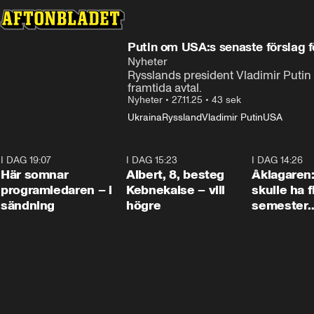
Putin om USA:s senaste förslag f
Nyheter
Rysslands president Vladimir Putin
framtida avtal.
Nyheter
•
27.11.25
•
43 sek
Ukraina
Ryssland
Vladimir Putin
USA
I DAG 19:07
0:45
I DAG 15:23
0:54
I DAG 14:26
Här somnar
Albert, 8, besteg
Åklagaren
programledaren – i
Kebnekaise – vill
skulle ha f
sändning
högre
semester
tillsamma