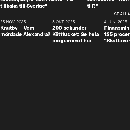
tillbaka till Sverige”
till?”
SE ALLA
3
25 NOV. 2025
31:05
8 OKT. 2025
4:29
4 JUNI 2025
Knutby – Vem
200 sekunder –
Finansmin
mördade Alexandra?
Köttfusket: Se hela
125 procent
programmet här
"Skattever
viktig uppg