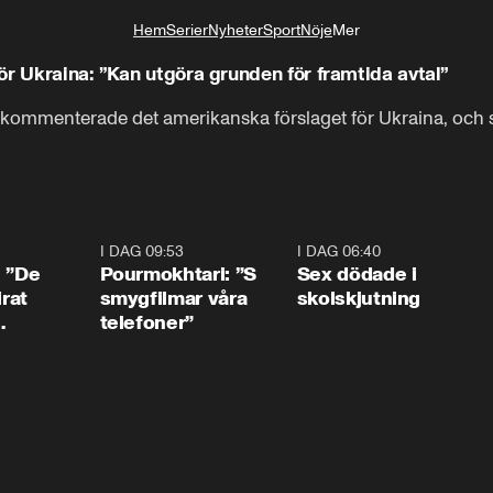
Hem
Serier
Nyheter
Sport
Nöje
Mer
Livsstil
ör Ukraina: ”Kan utgöra grunden för framtida avtal”
 kommenterade det amerikanska förslaget för Ukraina, och sa
1:54
I DAG 09:53
1:36
I DAG 06:40
0:4
: ”De
Pourmokhtari: ”S
Sex dödade i
irat
smygfilmar våra
skolskjutning
telefoner”
ns”