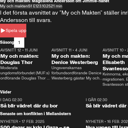
My och makten: Magdalena Andersson om Jimmie-hånet
My och makten
S1 E1
23.10.25
21 min
I det första avsnittet av ”My och Makten” ställe
Andersson till svars.
Spela upp
1
Säsong
AVSNITT 12
•
11 JUNI
26:27
AVSNITT 11
•
4 JUNI
23:40
AVSNITT 10
•
My och makten:
My och makten:
My och ma
Douglas Thor
Denice Westerberg
Elisabeth
Moderata 
Ungsvenskarnas 
Svantess
ungdomsförbundet (MUF:s) 
förbundsordförande Denice 
Kvinnorna, ek
ordförande Douglas Thor 
Westerberg gästar My och 
migrationen. E
gästar My och makten. I 
makten. I avsnittet 
Svantesson stäl
avsnittet diskuteras 
diskuteras migrationsfrågan 
när finansmini
Väder
tonårsutvisningarna och hur 
och hur SD ska locka 
Moderaterna ska locka 
kvinnliga väljare. 
I DAG 02:30
1:06
I GÅR 02:30
väljare till valet i höst. 
Så blir vädret där du bor
Så blir vädret där
Senaste om konflikten i Mellanöstern
NYHETER
•
17 FEB. 2025
0:45
NYHETER
•
16 FEB. 20
500 dagar av krig i Gaza – se
Nya vapen till Isr