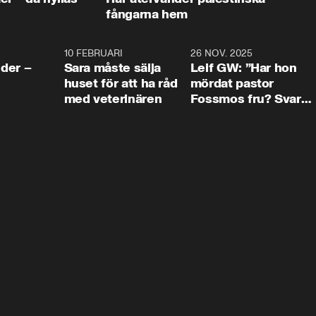
fångarna hem
4:24
10 FEBRUARI
4:13
26 NOV. 2025
8:1
der –
Sara måste sälja
Leif GW: ”Har hon
huset för att ha råd
mördat pastor
med veterinären
Fossmos fru? Svar
nej.”