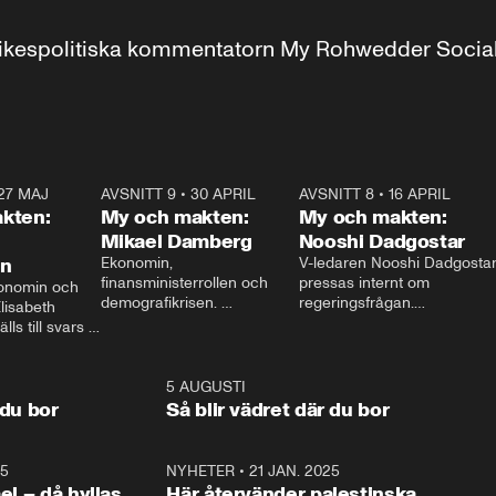
r inrikespolitiska kommentatorn My Rohwedder Soci
27 MAJ
3:51
AVSNITT 9
•
30 APRIL
24:00
AVSNITT 8
•
16 APRIL
25:1
kten:
My och makten:
My och makten:
Mikael Damberg
Nooshi Dadgostar
on
Ekonomin, 
V-ledaren Nooshi Dadgostar
finansministerrollen och 
pressas internt om 
onomin och 
demografikrisen. 
regeringsfrågan.

lisabeth 
Oppositionen ställs till svars 
I Aftonbladets 
ls till svars 
när Socialdemokraternas 
partiledarutfrågning ”My 
stern gästar 
Mikael Damberg gästar My 
och Makten” sätter hon ner 
My och Makten. 
och Makten. 
foten mot kritikerna:

1:06
5 AUGUSTI
1:0
– Vi ställer upp i val. Ska vi 
 du bor
Så blir vädret där du bor
vara med så sitter vi förstås 
25
1:22
NYHETER
•
21 JAN. 2025
0:5
ael – då hyllas
Här återvänder palestinska