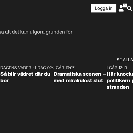
Logga in
 att det kan utgöra grunden för 
SE ALLA
7
DAGENS VÄDER
•
I DAG 02:30
1:06
I GÅR 19:07
0:42
I GÅR 12:19
Så blir vädret där du
Dramatiska scenen –
Här knock
bor
med mirakulöst slut
politikern 
stranden