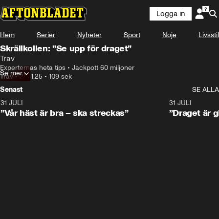
Logga in
Hem
Serier
Nyheter
Sport
Nöje
Livsstil
Skrällkollen: ”Se upp för draget”
Trav
Experternas heta tips • Jackpott 60 miljoner
Se mer
Trav
•
28.11.25
•
109 sek
Senast
SE ALLA
31 JULI
4:52
31 JULI
”Vår häst är bra – ska streckas”
”Draget är g