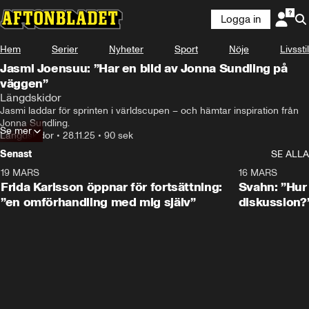
Logga in
Hem
Serier
Nyheter
Sport
Nöje
Livsstil
Jasmi Joensuu: ”Har en bild av Jonna Sundling på
väggen”
Längdskidor
Jasmi laddar för sprinten i världscupen – och hämtar inspiration från 
Jonna Sundling.
Se mer
Längdskidor
•
28.11.25
•
90 sek
Senast
SE ALLA
19 MARS
0:26
16 MARS
Frida Karlsson öppnar för fortsättning:
Svahn: ”Hur 
”en omförhandling med mig själv”
diskussion?